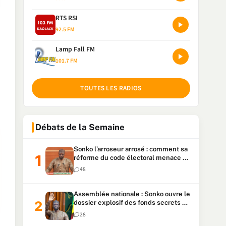
RTS RSI
92.5 FM
Lamp Fall FM
101.7 FM
TOUTES LES RADIOS
Débats de la Semaine
Sonko l’arroseur arrosé : comment sa
réforme du code électoral menace sa
candidature
48
Assemblée nationale : Sonko ouvre le
dossier explosif des fonds secrets et
du patrimoine présidentiel
28