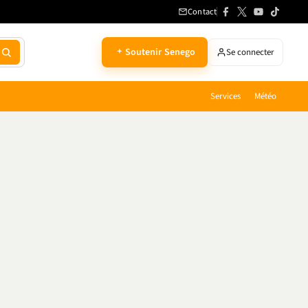
Contact
Soutenir Senego
Se connecter
Services
Météo