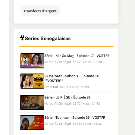
Transferts d'argent
🎥
Series Senegalaises
Série - Kër Gu Mag - Épisode 17 - VOSTFR
Marodi TV Sénégal
559 237 vues
22:28
SAMA YAAY - Saison 1 - Episode 14
**VOSTFR**
EvenProd
610 461 vues
42:09
Série - LE PIÈGE - Épisode 36
Marodi TV Sénégal
11 714 vues
24:43
Série - Tuumaal - Episode 39 - VOSTFR
Marodi TV Sénégal
957 907 vues
35:33