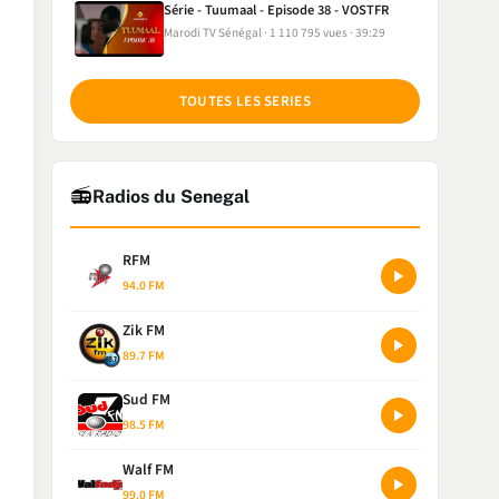
Série - Tuumaal - Episode 38 - VOSTFR
Marodi TV Sénégal
1 110 795 vues
39:29
TOUTES LES SERIES
📻
Radios du Senegal
RFM
94.0 FM
Zik FM
89.7 FM
Sud FM
98.5 FM
Walf FM
99.0 FM