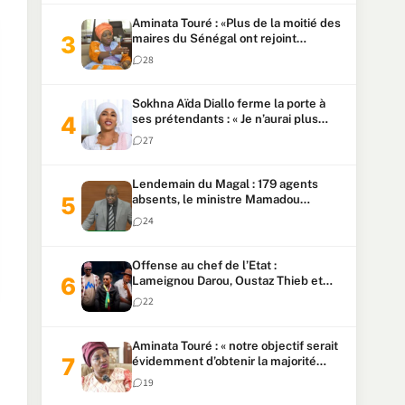
Aminata Touré : «Plus de la moitié des
maires du Sénégal ont rejoint
Kiiraay»
28
Sokhna Aïda Diallo ferme la porte à
ses prétendants : « Je n’aurai plus
jamais un autre mari »
27
Lendemain du Magal : 179 agents
absents, le ministre Mamadou
Lamine Dianté exige des explications
24
Offense au chef de l’Etat :
Lameignou Darou, Oustaz Thieb et
Ndiaye Touba lourdement
22
condamnés
Aminata Touré : « notre objectif serait
évidemment d’obtenir la majorité
parlementaire »
19