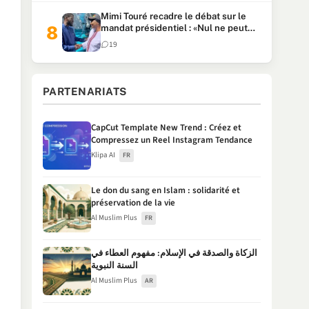
Mimi Touré recadre le débat sur le
mandat présidentiel : «Nul ne peut
faire plus de deux mandats
19
consécutifs de 5 ans»
PARTENARIATS
CapCut Template New Trend : Créez et
Compressez un Reel Instagram Tendance
Klipa AI
FR
Le don du sang en Islam : solidarité et
préservation de la vie
Al Muslim Plus
FR
الزكاة والصدقة في الإسلام: مفهوم العطاء في
السنة النبوية
Al Muslim Plus
AR