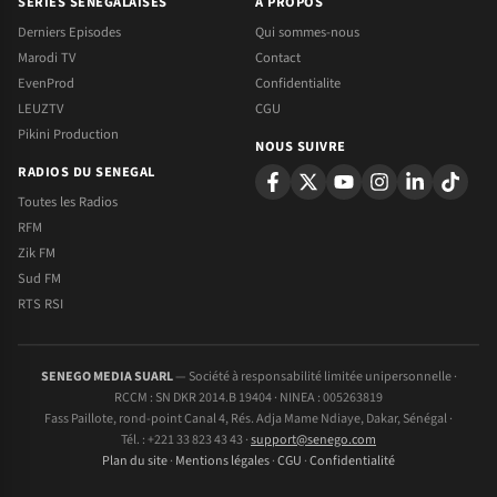
SERIES SENEGALAISES
A PROPOS
Derniers Episodes
Qui sommes-nous
Marodi TV
Contact
EvenProd
Confidentialite
LEUZTV
CGU
Pikini Production
NOUS SUIVRE
RADIOS DU SENEGAL
Toutes les Radios
RFM
Zik FM
Sud FM
RTS RSI
SENEGO MEDIA SUARL
— Société à responsabilité limitée unipersonnelle ·
RCCM : SN DKR 2014.B 19404 · NINEA : 005263819
Fass Paillote, rond-point Canal 4, Rés. Adja Mame Ndiaye, Dakar, Sénégal ·
Tél. : +221 33 823 43 43 ·
support@senego.com
Plan du site
·
Mentions légales
·
CGU
·
Confidentialité