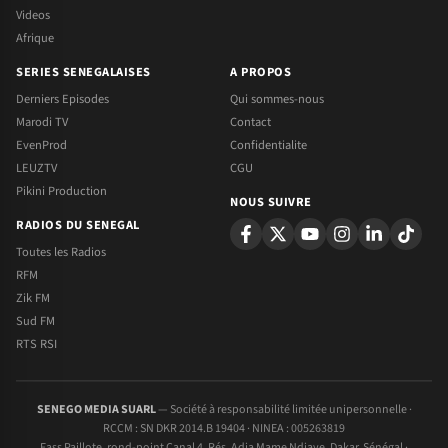
Videos
Afrique
SERIES SENEGALAISES
A PROPOS
Derniers Episodes
Qui sommes-nous
Marodi TV
Contact
EvenProd
Confidentialite
LEUZTV
CGU
Pikini Production
NOUS SUIVRE
RADIOS DU SENEGAL
Toutes les Radios
RFM
Zik FM
Sud FM
RTS RSI
SENEGO MEDIA SUARL
— Société à responsabilité limitée unipersonnelle ·
RCCM : SN DKR 2014.B 19404 · NINEA : 005263819
Fass Paillote, rond-point Canal 4, Rés. Adja Mame Ndiaye, Dakar, Sénégal ·