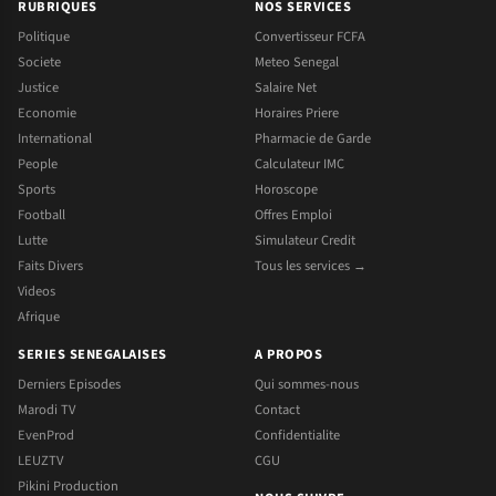
RUBRIQUES
NOS SERVICES
Politique
Convertisseur FCFA
Societe
Meteo Senegal
Justice
Salaire Net
Economie
Horaires Priere
International
Pharmacie de Garde
People
Calculateur IMC
Sports
Horoscope
Football
Offres Emploi
Lutte
Simulateur Credit
Faits Divers
Tous les services →
Videos
Afrique
SERIES SENEGALAISES
A PROPOS
Derniers Episodes
Qui sommes-nous
Marodi TV
Contact
EvenProd
Confidentialite
LEUZTV
CGU
Pikini Production