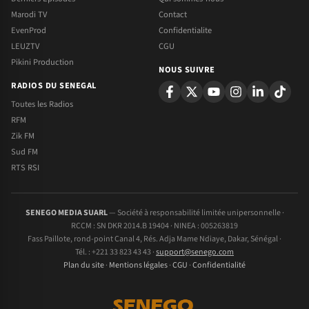
Marodi TV
Contact
EvenProd
Confidentialite
LEUZTV
CGU
Pikini Production
NOUS SUIVRE
RADIOS DU SENEGAL
Toutes les Radios
RFM
Zik FM
Sud FM
RTS RSI
SENEGO MEDIA SUARL
— Société à responsabilité limitée unipersonnelle ·
RCCM : SN DKR 2014.B 19404 · NINEA : 005263819
Fass Paillote, rond-point Canal 4, Rés. Adja Mame Ndiaye, Dakar, Sénégal ·
Tél. : +221 33 823 43 43 ·
support@senego.com
Plan du site
·
Mentions légales
·
CGU
·
Confidentialité