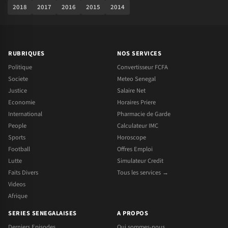
2018
2017
2016
2015
2014
RUBRIQUES
NOS SERVICES
Politique
Convertisseur FCFA
Societe
Meteo Senegal
Justice
Salaire Net
Economie
Horaires Priere
International
Pharmacie de Garde
People
Calculateur IMC
Sports
Horoscope
Football
Offres Emploi
Lutte
Simulateur Credit
Faits Divers
Tous les services →
Videos
Afrique
SERIES SENEGALAISES
A PROPOS
Derniers Episodes
Qui sommes-nous