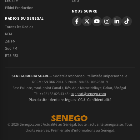
LEUZTV
CGU
Pikini Production
NOUS SUIVRE
RADIOS DU SENEGAL
Toutes les Radios
RFM
Zik FM
Sud FM
RTS RSI
SENEGO MEDIA SUARL
— Société à responsabilité limitée unipersonnelle ·
RCCM : SN DKR 2014.B 19404 · NINEA : 005263819
Fass Paillote, rond-point Canal 4, Rés. Adja Mame Ndiaye, Dakar, Sénégal ·
Tél. : +221 33 823 43 43 ·
support@senego.com
Plan du site
·
Mentions légales
·
CGU
·
Confidentialité
© 2026 Senego.com : Actualité au Sénégal, toute l'actualité sénégalaise. Tous
droits réservés. Premier site d'informations au Sénégal.