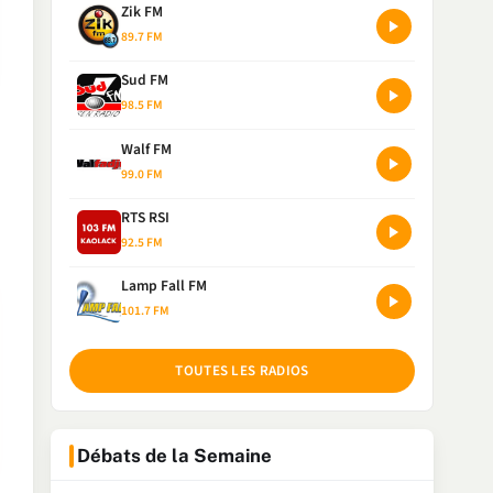
Zik FM
89.7 FM
Sud FM
98.5 FM
Walf FM
99.0 FM
RTS RSI
92.5 FM
Lamp Fall FM
101.7 FM
TOUTES LES RADIOS
Débats de la Semaine