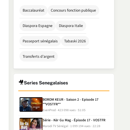
Baccalauréat
Concours fonction publique
Diaspora Espagne
Diaspora Italie
Passeport sénégalais
Tabaski 2026
Transferts d'argent
🎥
Series Senegalaises
BOROM KEUR - Saison 2 - Episode 17
**VOSTFR**
EvenProd
423 098 vues
51:05
Série - Kër Gu Mag - Épisode 17 - VOSTFR
Marodi TV Sénégal
1 099 194 vues
22:28