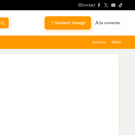
Contact
Soutenir Senego
Se connecter
Services
Météo