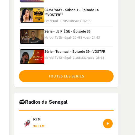
SAMA YAAY - Saison 1 - Episode 14
**VOSTFR**
EvenProd
1 205 008 vues
42:09
Série - LE PIÈGE - Épisode 36
Marodi TV Sénégal
20 489 vues
24:43
Série - Tuumaal - Episode 39 - VOSTFR
Marodi TV Sénégal
1 165 231 vues
35:33
TOUTES LES SERIES
📻
Radios du Senegal
RFM
94.0 FM