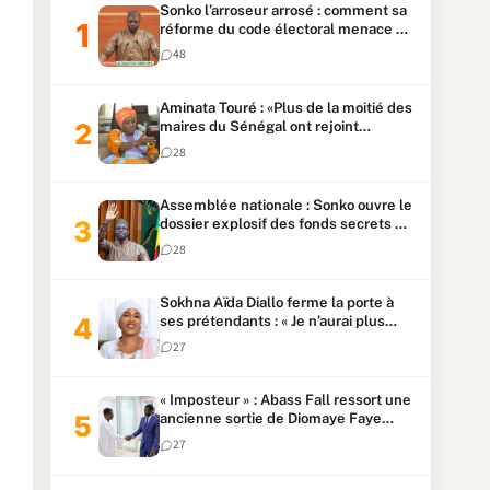
Sonko l’arroseur arrosé : comment sa
réforme du code électoral menace sa
candidature
48
Aminata Touré : «Plus de la moitié des
maires du Sénégal ont rejoint
Kiiraay»
28
Assemblée nationale : Sonko ouvre le
dossier explosif des fonds secrets et
du patrimoine présidentiel
28
Sokhna Aïda Diallo ferme la porte à
ses prétendants : « Je n’aurai plus
jamais un autre mari »
27
« Imposteur » : Abass Fall ressort une
ancienne sortie de Diomaye Faye
pour répondre à Mary Teuw Niane
27