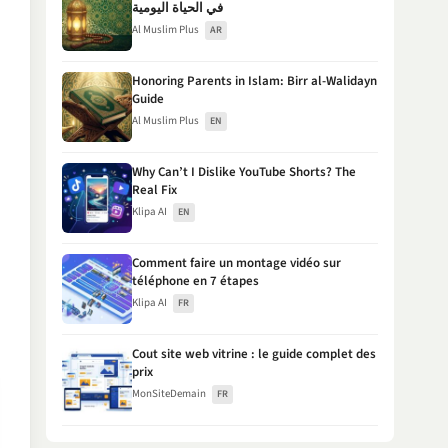
في الحياة اليومية
Al Muslim Plus
AR
Honoring Parents in Islam: Birr al-Walidayn
Guide
Al Muslim Plus
EN
Why Can’t I Dislike YouTube Shorts? The
Real Fix
Klipa AI
EN
Comment faire un montage vidéo sur
téléphone en 7 étapes
Klipa AI
FR
Cout site web vitrine : le guide complet des
prix
MonSiteDemain
FR