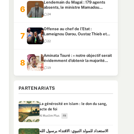
Lendemain du Magal : 179 agents
absents, le ministre Mamadou
Lamine Dianté exige des explications
24
Offense au chef de l’Etat :
Lameignou Darou, Oustaz Thieb et
Ndiaye Touba lourdement
22
condamnés
Aminata Touré : « notre objectif serait
évidemment d’obtenir la majorité
parlementaire »
19
PARTENARIATS
La générosité en Islam : le don du sang,
acte de foi
Al Muslim Plus
FR
الاستعداد للمولد النبوي: الاقتداء برسول الله