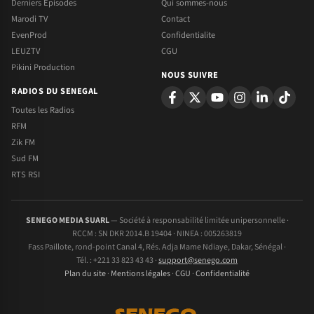
Derniers Episodes
Qui sommes-nous
Marodi TV
Contact
EvenProd
Confidentialite
LEUZTV
CGU
Pikini Production
NOUS SUIVRE
RADIOS DU SENEGAL
Toutes les Radios
RFM
Zik FM
Sud FM
RTS RSI
SENEGO MEDIA SUARL
— Société à responsabilité limitée unipersonnelle ·
RCCM : SN DKR 2014.B 19404 · NINEA : 005263819
Fass Paillote, rond-point Canal 4, Rés. Adja Mame Ndiaye, Dakar, Sénégal ·
Tél. : +221 33 823 43 43 ·
support@senego.com
Plan du site
·
Mentions légales
·
CGU
·
Confidentialité