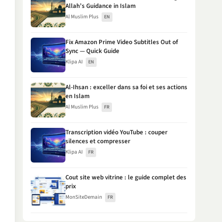
Allah’s Guidance in Islam
Al Muslim Plus
EN
Fix Amazon Prime Video Subtitles Out of
Sync — Quick Guide
Klipa AI
EN
Al-Ihsan : exceller dans sa foi et ses actions
en Islam
Al Muslim Plus
FR
Transcription vidéo YouTube : couper
silences et compresser
Klipa AI
FR
Cout site web vitrine : le guide complet des
prix
MonSiteDemain
FR