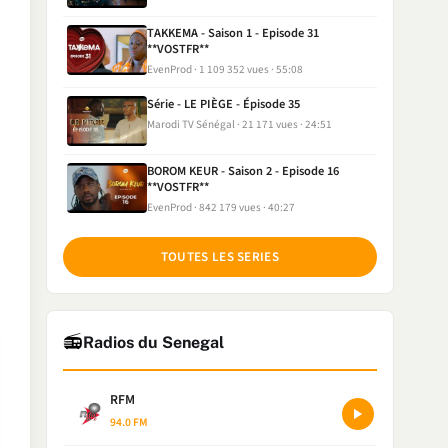
TAKKEMA - Saison 1 - Episode 31
**VOSTFR**
EvenProd
1 109 352 vues
55:08
Série - LE PIÈGE - Épisode 35
Marodi TV Sénégal
21 171 vues
24:51
BOROM KEUR - Saison 2 - Episode 16
**VOSTFR**
EvenProd
842 179 vues
40:27
TOUTES LES SERIES
📻
Radios du Senegal
RFM
94.0 FM