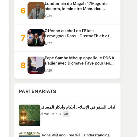
Lendemain du Magal : 179 agents
absents, le ministre Mamadou
Lamine Dianté exige des explications
24
Offense au chef de l’Etat :
Lameignou Darou, Oustaz Thieb et
Ndiaye Touba lourdement
22
condamnés
Pape Samba Mboup appelle le PDS à
s’allier avec Diomaye Faye pour les
locales et tacle Sonko
20
PARTENARIATS
آداب السفر في الإسلام: أحكام وأذكار المسافر
Al Muslim Plus
AR
Divine Will and Free Will: Understanding