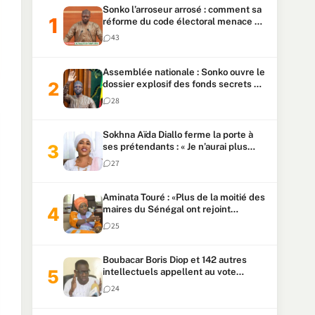
Sonko l’arroseur arrosé : comment sa
réforme du code électoral menace sa
candidature
43
Assemblée nationale : Sonko ouvre le
dossier explosif des fonds secrets et
du patrimoine présidentiel
28
Sokhna Aïda Diallo ferme la porte à
ses prétendants : « Je n’aurai plus
jamais un autre mari »
27
Aminata Touré : «Plus de la moitié des
maires du Sénégal ont rejoint
Kiiraay»
25
Boubacar Boris Diop et 142 autres
intellectuels appellent au vote
urgent de la révision
24
constitutionnelle