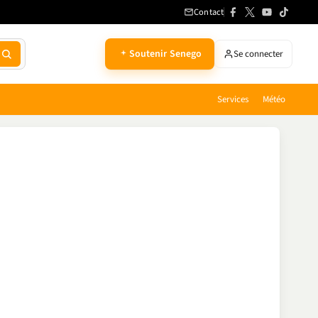
Contact
Soutenir Senego
Se connecter
Services
Météo