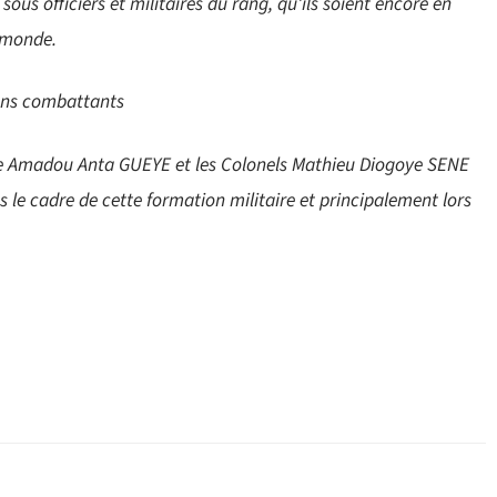
ous officiers et militaires du rang, qu’ils soient encore en
e monde.
ens combattants
ade Amadou Anta GUEYE et les Colonels Mathieu Diogoye SENE
 le cadre de cette formation militaire et principalement lors