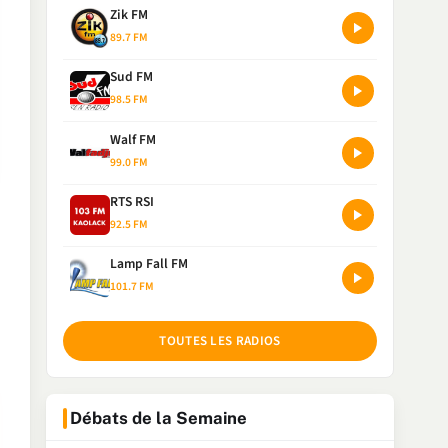
Zik FM
89.7 FM
Sud FM
98.5 FM
Walf FM
99.0 FM
RTS RSI
92.5 FM
Lamp Fall FM
101.7 FM
TOUTES LES RADIOS
Débats de la Semaine