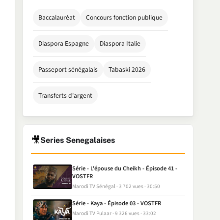
Baccalauréat
Concours fonction publique
Diaspora Espagne
Diaspora Italie
Passeport sénégalais
Tabaski 2026
Transferts d'argent
🎥
Series Senegalaises
Série - L'épouse du Cheikh - Épisode 41 -
VOSTFR
Marodi TV Sénégal
3 702 vues
30:50
Série - Kaya - Épisode 03 - VOSTFR
Marodi TV Pulaar
9 326 vues
33:02