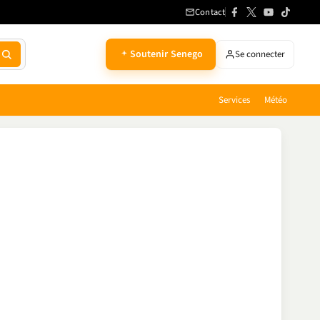
Contact
Soutenir Senego
Se connecter
Services
Météo