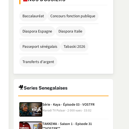
Baccalauréat
Concours fonction publique
Diaspora Espagne
Diaspora Italie
Passeport sénégalais
Tabaski 2026
Transferts d'argent
🎥
Series Senegalaises
Série - Kaya - Épisode 03 - VOSTFR
Marodi TV Pulaar
2 000 vues
33:02
TAKKEMA - Saison 1 - Episode 31
**VOSTFR**