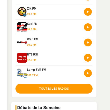
Zik FM
89.7 FM
Sud FM
98.5 FM
Walf FM
99.0 FM
RTS RSI
92.5 FM
Lamp Fall FM
101.7 FM
TOUTES LES RADIOS
Débats de la Semaine