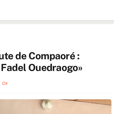
hute de Compaoré :
is Fadel Ouedraogo»
3