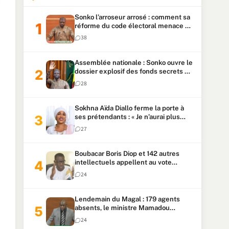
Sonko l’arroseur arrosé : comment sa
réforme du code électoral menace sa
candidature
38
Assemblée nationale : Sonko ouvre le
dossier explosif des fonds secrets et
du patrimoine présidentiel
28
Sokhna Aïda Diallo ferme la porte à
ses prétendants : « Je n’aurai plus
jamais un autre mari »
27
Boubacar Boris Diop et 142 autres
intellectuels appellent au vote
urgent de la révision
24
constitutionnelle
Lendemain du Magal : 179 agents
absents, le ministre Mamadou
Lamine Dianté exige des explications
24