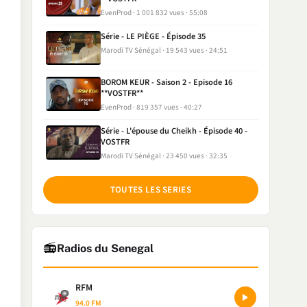
EvenProd
1 001 832 vues
55:08
Série - LE PIÈGE - Épisode 35
Marodi TV Sénégal
19 543 vues
24:51
BOROM KEUR - Saison 2 - Episode 16
**VOSTFR**
EvenProd
819 357 vues
40:27
Série - L'épouse du Cheikh - Épisode 40 -
VOSTFR
Marodi TV Sénégal
23 450 vues
32:35
TOUTES LES SERIES
📻
Radios du Senegal
RFM
94.0 FM