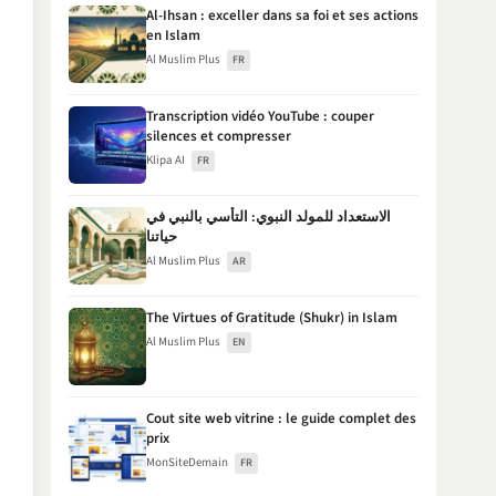
Al-Ihsan : exceller dans sa foi et ses actions
en Islam
Al Muslim Plus
FR
Transcription vidéo YouTube : couper
silences et compresser
Klipa AI
FR
الاستعداد للمولد النبوي: التأسي بالنبي في
حياتنا
Al Muslim Plus
AR
The Virtues of Gratitude (Shukr) in Islam
Al Muslim Plus
EN
Cout site web vitrine : le guide complet des
prix
MonSiteDemain
FR