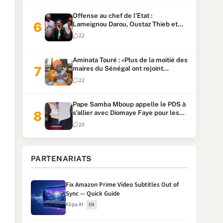
Offense au chef de l’Etat :
Lameignou Darou, Oustaz Thieb et
Ndiaye Touba lourdement
22
condamnés
Aminata Touré : «Plus de la moitié des
maires du Sénégal ont rejoint
Kiiraay»
22
Pape Samba Mboup appelle le PDS à
s’allier avec Diomaye Faye pour les
locales et tacle Sonko
20
PARTENARIATS
Fix Amazon Prime Video Subtitles Out of
Sync — Quick Guide
Klipa AI
EN