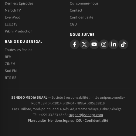
Derniers Episodes
Qui sommes-nous
Marodi TV
Contact
EvenProd
Confidentialite
LEUZTV
CGU
Pikini Production
NOUS SUIVRE
RADIOS DU SENEGAL
Toutes les Radios
RFM
Zik FM
Sud FM
RTS RSI
SENEGO MEDIA SUARL
— Société à responsabilité limitée unipersonnelle ·
RCCM : SN DKR 2014.B 19404 · NINEA : 005263819
Fass Paillote, rond-point Canal 4, Rés. Adja Mame Ndiaye, Dakar, Sénégal ·
Tél. : +221 33 823 43 43 ·
support@senego.com
Plan du site
·
Mentions légales
·
CGU
·
Confidentialité