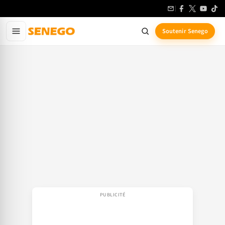
Aller
au
contenu
Soutenir Senego
principal