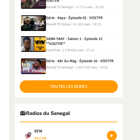
VOSTFR
Marodi TV Sénégal
17 711 vues
32:35
Série - Kaya - Épisode 02 - VOSTFR
Marodi TV Pulaar
51 282 vues
33:15
SAMA YAAY - Saison 1 - Episode 13
**VOSTFR**
EvenProd
1 178 603 vues
37:12
Série - Kër Gu Mag - Épisode 16 - VOSTFR
Marodi TV Sénégal
1 053 106 vues
19:51
TOUTES LES SERIES
📻
Radios du Senegal
RFM
94.0 FM