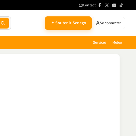
Contact
Soutenir Senego
Se connecter
Services
Météo