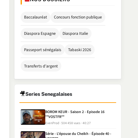
Baccalauréat
Concours fonction publique
Diaspora Espagne
Diaspora Italie
Passeport sénégalais
Tabaski 2026
Transferts d'argent
🎥
Series Senegalaises
BOROM KEUR - Saison 2 - Episode 16
**VOSTFR**
EvenProd
504 458 vues
40:27
Série - L'épouse du Cheikh - Épisode 40 -