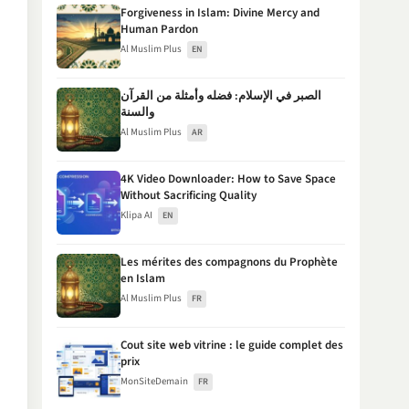
Forgiveness in Islam: Divine Mercy and
Human Pardon
Al Muslim Plus
EN
الصبر في الإسلام: فضله وأمثلة من القرآن
والسنة
Al Muslim Plus
AR
4K Video Downloader: How to Save Space
Without Sacrificing Quality
Klipa AI
EN
Les mérites des compagnons du Prophète
en Islam
Al Muslim Plus
FR
Cout site web vitrine : le guide complet des
prix
MonSiteDemain
FR