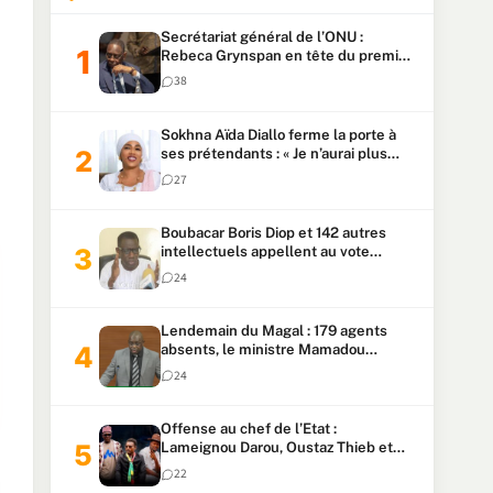
Secrétariat général de l’ONU :
Rebeca Grynspan en tête du premier
vote, Macky Sall pointe à la 5ᵉ place
38
Sokhna Aïda Diallo ferme la porte à
ses prétendants : « Je n’aurai plus
jamais un autre mari »
27
Boubacar Boris Diop et 142 autres
intellectuels appellent au vote
urgent de la révision
24
constitutionnelle
Lendemain du Magal : 179 agents
absents, le ministre Mamadou
Lamine Dianté exige des explications
24
Offense au chef de l’Etat :
Lameignou Darou, Oustaz Thieb et
Ndiaye Touba lourdement
22
condamnés