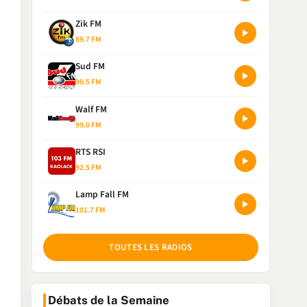
Zik FM
89.7 FM
Sud FM
98.5 FM
Walf FM
99.0 FM
RTS RSI
92.5 FM
Lamp Fall FM
101.7 FM
TOUTES LES RADIOS
Débats de la Semaine