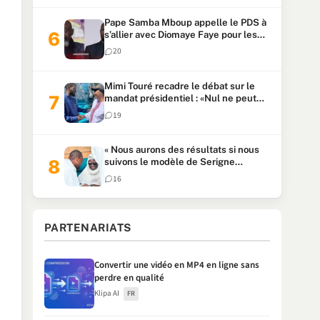
Pape Samba Mboup appelle le PDS à
s’allier avec Diomaye Faye pour les
locales et tacle Sonko
20
Mimi Touré recadre le débat sur le
mandat présidentiel : «Nul ne peut
faire plus de deux mandats
19
consécutifs de 5 ans»
« Nous aurons des résultats si nous
suivons le modèle de Serigne
Touba » : Ousmane Sonko au Khalife
16
Serigne Mountakha
PARTENARIATS
Convertir une vidéo en MP4 en ligne sans
perdre en qualité
Klipa AI
FR