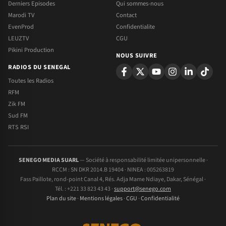
Derniers Episodes
Qui sommes-nous
Marodi TV
Contact
EvenProd
Confidentialite
LEUZTV
CGU
Pikini Production
NOUS SUIVRE
RADIOS DU SENEGAL
Toutes les Radios
RFM
Zik FM
Sud FM
RTS RSI
SENEGO MEDIA SUARL
— Société à responsabilité limitée unipersonnelle ·
RCCM : SN DKR 2014.B 19404 · NINEA : 005263819
Fass Paillote, rond-point Canal 4, Rés. Adja Mame Ndiaye, Dakar, Sénégal ·
Tél. : +221 33 823 43 43 ·
support@senego.com
Plan du site
·
Mentions légales
·
CGU
·
Confidentialité