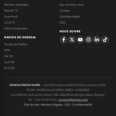
Derniers Episodes
Qui sommes-nous
Marodi TV
Contact
EvenProd
Confidentialite
LEUZTV
CGU
Pikini Production
NOUS SUIVRE
RADIOS DU SENEGAL
Toutes les Radios
RFM
Zik FM
Sud FM
RTS RSI
SENEGO MEDIA SUARL
— Société à responsabilité limitée unipersonnelle ·
RCCM : SN DKR 2014.B 19404 · NINEA : 005263819
Fass Paillote, rond-point Canal 4, Rés. Adja Mame Ndiaye, Dakar, Sénégal ·
Tél. : +221 33 823 43 43 ·
support@senego.com
Plan du site
·
Mentions légales
·
CGU
·
Confidentialité