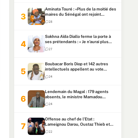
Aminata Touré : «Plus de la moitié des
maires du Sénégal ont rejoint
Kiiraay»
28
Sokhna Aïda Diallo ferme la porte à
ses prétendants : « Je n’aurai plus
jamais un autre mari »
27
Boubacar Boris Diop et 142 autres
intellectuels appellent au vote
urgent de la révision
24
constitutionnelle
Lendemain du Magal : 179 agents
absents, le ministre Mamadou
Lamine Dianté exige des explications
24
Offense au chef de l’Etat :
Lameignou Darou, Oustaz Thieb et
Ndiaye Touba lourdement
22
condamnés