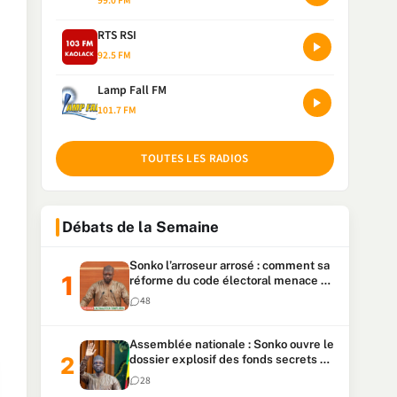
99.0 FM
RTS RSI
92.5 FM
Lamp Fall FM
101.7 FM
TOUTES LES RADIOS
Débats de la Semaine
Sonko l’arroseur arrosé : comment sa
réforme du code électoral menace sa
candidature
48
Assemblée nationale : Sonko ouvre le
dossier explosif des fonds secrets et
du patrimoine présidentiel
28