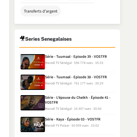
Transferts d'argent
🎥
Series Senegalaises
Série - Tuumaal - Episode 39 - VOSTFR
Marodi TV Sénégal
596 778 vues
35:33
Série - Tuumaal - Episode 38 - VOSTFR
Marodi TV Sénégal
761 177 vues
39:29
Série - L'épouse du Cheikh - Épisode 41 -
VOSTFR
Marodi TV Sénégal
16 307 vues
30:50
Série - Kaya - Épisode 03 - VOSTFR
Marodi TV Pulaar
50 009 vues
33:02