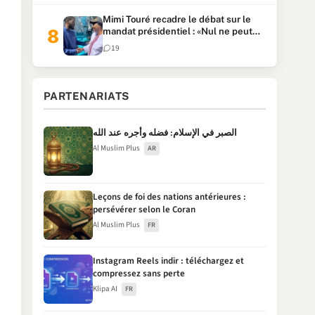
Mimi Touré recadre le débat sur le
mandat présidentiel : «Nul ne peut
faire plus de deux mandats
19
consécutifs de 5 ans»
PARTENARIATS
الصبر في الإسلام: فضله وأجره عند الله
Al Muslim Plus
AR
Leçons de foi des nations antérieures :
persévérer selon le Coran
Al Muslim Plus
FR
Instagram Reels indir : téléchargez et
compressez sans perte
Klipa AI
FR