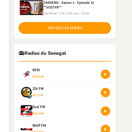
TAKKEMA - Saison 1 - Episode 31
**VOSTFR**
EvenProd
1 441 334 vues
55:08
TOUTES LES SERIES
📻
Radios du Senegal
RFM
94.0 FM
Zik FM
89.7 FM
Sud FM
98.5 FM
Walf FM