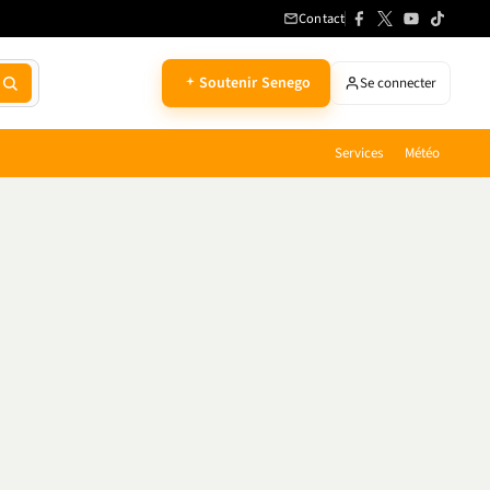
Contact
Soutenir Senego
Se connecter
Services
Météo