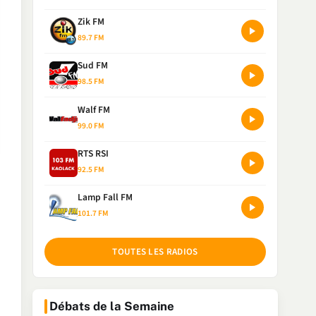
Zik FM
89.7 FM
Sud FM
98.5 FM
Walf FM
99.0 FM
RTS RSI
92.5 FM
Lamp Fall FM
101.7 FM
TOUTES LES RADIOS
Débats de la Semaine