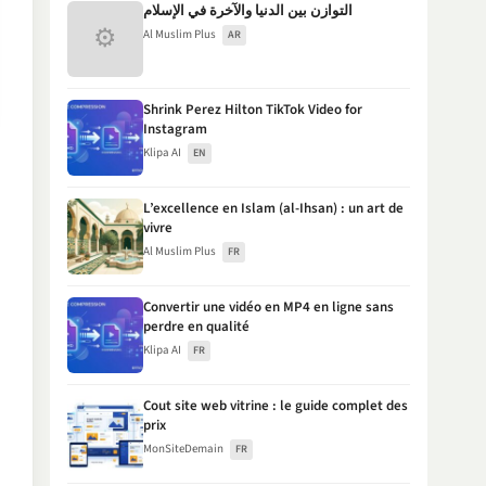
التوازن بين الدنيا والآخرة في الإسلام
⚙
Al Muslim Plus
AR
Shrink Perez Hilton TikTok Video for
Instagram
Klipa AI
EN
L’excellence en Islam (al-Ihsan) : un art de
vivre
Al Muslim Plus
FR
Convertir une vidéo en MP4 en ligne sans
perdre en qualité
Klipa AI
FR
Cout site web vitrine : le guide complet des
prix
MonSiteDemain
FR