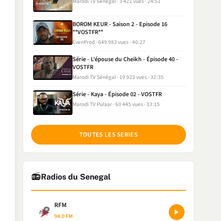
Marodi TV Sénégal
3 421 vues
24:51
BOROM KEUR - Saison 2 - Episode 16
**VOSTFR**
EvenProd
649 983 vues
40:27
Série - L'épouse du Cheikh - Épisode 40 -
VOSTFR
Marodi TV Sénégal
19 923 vues
32:35
Série - Kaya - Épisode 02 - VOSTFR
Marodi TV Pulaar
60 445 vues
33:15
TOUTES LES SERIES
📻
Radios du Senegal
RFM
94.0 FM