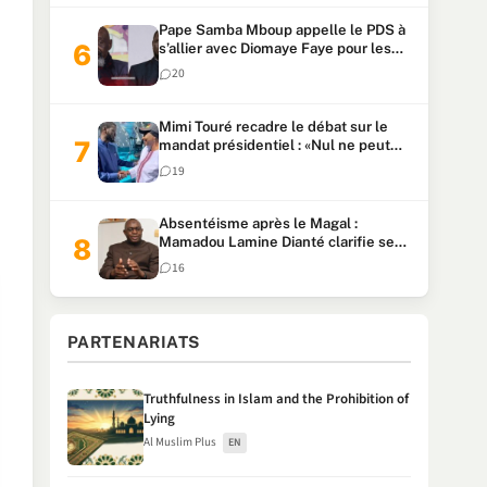
Pape Samba Mboup appelle le PDS à
s’allier avec Diomaye Faye pour les
locales et tacle Sonko
20
Mimi Touré recadre le débat sur le
mandat présidentiel : «Nul ne peut
faire plus de deux mandats
19
consécutifs de 5 ans»
Absentéisme après le Magal :
Mamadou Lamine Dianté clarifie ses
propos après la polémique
16
PARTENARIATS
Truthfulness in Islam and the Prohibition of
Lying
Al Muslim Plus
EN