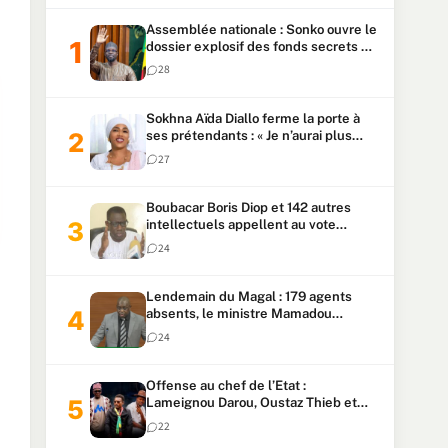
Assemblée nationale : Sonko ouvre le
dossier explosif des fonds secrets et
du patrimoine présidentiel
28
Sokhna Aïda Diallo ferme la porte à
ses prétendants : « Je n’aurai plus
jamais un autre mari »
27
Boubacar Boris Diop et 142 autres
intellectuels appellent au vote
urgent de la révision
24
constitutionnelle
Lendemain du Magal : 179 agents
absents, le ministre Mamadou
Lamine Dianté exige des explications
24
Offense au chef de l’Etat :
Lameignou Darou, Oustaz Thieb et
Ndiaye Touba lourdement
22
condamnés