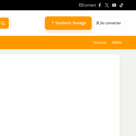
Contact
Soutenir Senego
Se connecter
Services
Météo