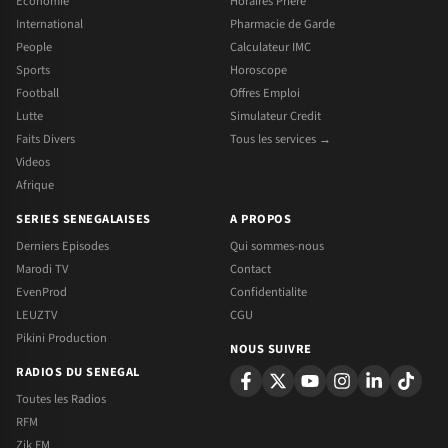
Economie
Horaires Priere
International
Pharmacie de Garde
People
Calculateur IMC
Sports
Horoscope
Football
Offres Emploi
Lutte
Simulateur Credit
Faits Divers
Tous les services →
Videos
Afrique
SERIES SENEGALAISES
A PROPOS
Derniers Episodes
Qui sommes-nous
Marodi TV
Contact
EvenProd
Confidentialite
LEUZTV
CGU
Pikini Production
NOUS SUIVRE
RADIOS DU SENEGAL
Toutes les Radios
RFM
Zik FM