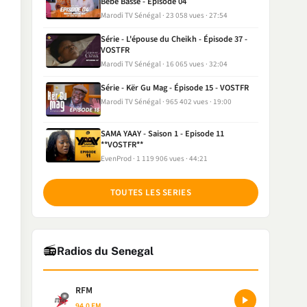
Bébé Basse - Episode 04
Marodi TV Sénégal
23 058 vues
27:54
Série - L'épouse du Cheikh - Épisode 37 -
VOSTFR
Marodi TV Sénégal
16 065 vues
32:04
Série - Kër Gu Mag - Épisode 15 - VOSTFR
Marodi TV Sénégal
965 402 vues
19:00
SAMA YAAY - Saison 1 - Episode 11
**VOSTFR**
EvenProd
1 119 906 vues
44:21
TOUTES LES SERIES
📻
Radios du Senegal
RFM
94.0 FM