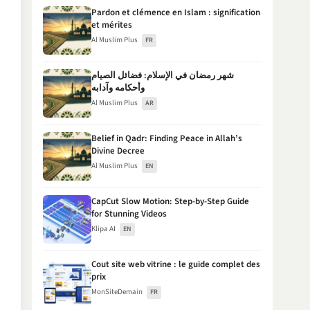
Pardon et clémence en Islam : signification
et mérites
Al Muslim Plus
FR
شهر رمضان في الإسلام: فضائل الصيام
وأحكامه وآدابه
Al Muslim Plus
AR
Belief in Qadr: Finding Peace in Allah’s
Divine Decree
Al Muslim Plus
EN
CapCut Slow Motion: Step-by-Step Guide
for Stunning Videos
Klipa AI
EN
Cout site web vitrine : le guide complet des
prix
MonSiteDemain
FR