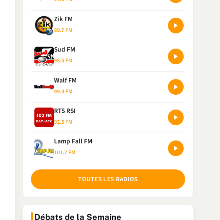
Zik FM
89.7 FM
Sud FM
98.5 FM
Walf FM
99.0 FM
RTS RSI
92.5 FM
Lamp Fall FM
101.7 FM
TOUTES LES RADIOS
Débats de la Semaine