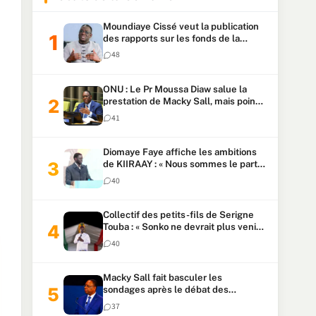
Moundiaye Cissé veut la publication
des rapports sur les fonds de la
Primature et l’Assemblée avant une
48
loi sur les fonds de la Présidence
ONU : Le Pr Moussa Diaw salue la
prestation de Macky Sall, mais pointe
son anglais comme handicap
41
Diomaye Faye affiche les ambitions
de KIIRAAY : « Nous sommes le parti
majoritaire »
40
Collectif des petits-fils de Serigne
Touba : « Sonko ne devrait plus venir
à Touba », déclare le porte-parole
40
après les propos sur l’argent sale
Macky Sall fait basculer les
sondages après le débat des
candidats à l’ONU
37