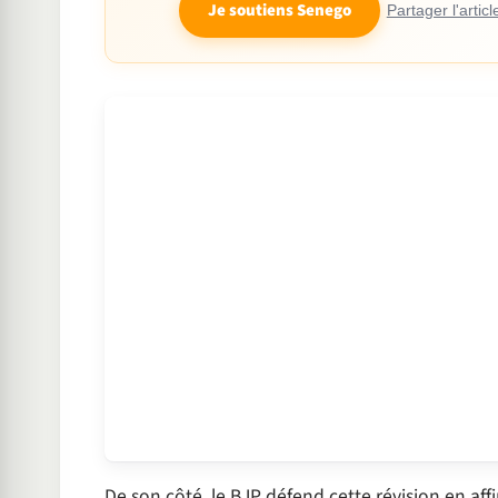
Je soutiens Senego
Partager l'articl
De son côté, le BJP défend cette révision en aff