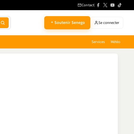
Contact
Soutenir Senego
Se connecter
Services
Météo