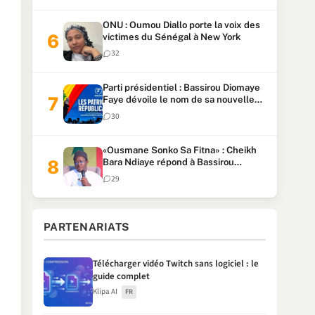
ONU : Oumou Diallo porte la voix des
victimes du Sénégal à New York
32
Parti présidentiel : Bassirou Diomaye
Faye dévoile le nom de sa nouvelle
formation, « KIIRAAY »
30
«Ousmane Sonko Sa Fitna» : Cheikh
Bara Ndiaye répond à Bassirou
Diomaye Faye (Senego TV)
29
PARTENARIATS
Télécharger vidéo Twitch sans logiciel : le
guide complet
Klipa AI
FR