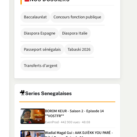
Baccalauréat
Concours fonction publique
Diaspora Espagne
Diaspora Italie
Passeport sénégalais
Tabaski 2026
Transferts d'argent
🎥
Series Senegalaises
BOROM KEUR - Saison 2 - Episode 14
**VOSTFR**
EvenProd
442 900 vues
48:08
Wadial Magal Gui : AAK DJIËKK YOU PARÉ -