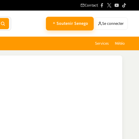
Contact
Soutenir Senego
Se connecter
Services
Météo