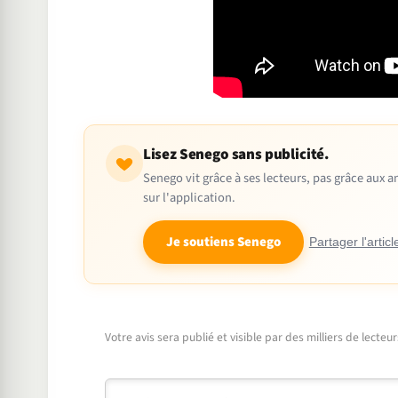
Lisez Senego sans publicité.
Senego vit grâce à ses lecteurs, pas grâce aux
sur l'application.
Je soutiens Senego
Partager l'articl
Votre avis sera publié et visible par des milliers de lecte
Commentaire