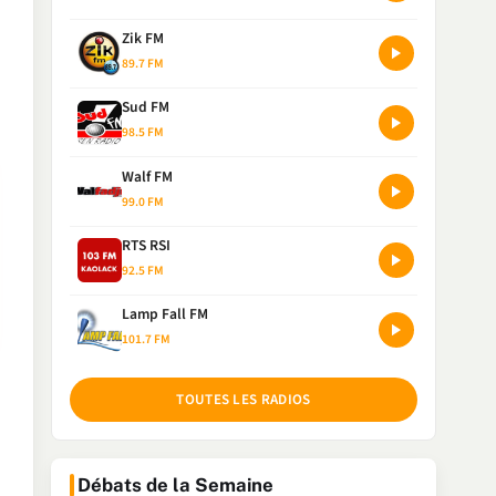
Zik FM
89.7 FM
Sud FM
98.5 FM
Walf FM
99.0 FM
RTS RSI
92.5 FM
Lamp Fall FM
101.7 FM
TOUTES LES RADIOS
Débats de la Semaine