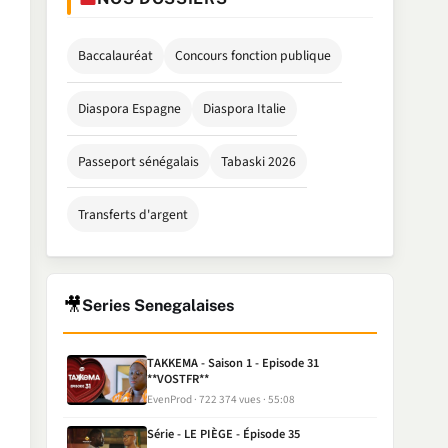
Baccalauréat
Concours fonction publique
Diaspora Espagne
Diaspora Italie
Passeport sénégalais
Tabaski 2026
Transferts d'argent
🎥
Series Senegalaises
TAKKEMA - Saison 1 - Episode 31
**VOSTFR**
EvenProd
722 374 vues
55:08
Série - LE PIÈGE - Épisode 35