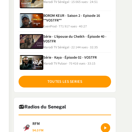
Marodi TV Sénégal
15 065 vues
24:51
BOROM KEUR - Saison 2 - Episode 16
**VOSTFR**
EvenProd
771 917 vues
40:27
Série - L'épouse du Cheikh - Épisode 40 -
VOSTFR
Marodi TV Sénégal
22 144 vues
32:35
Série - Kaya - Épisode 02 - VOSTFR
Marodi TV Pulaar
70 416 vues
33:15
TOUTES LES SERIES
📻
Radios du Senegal
RFM
94.0 FM