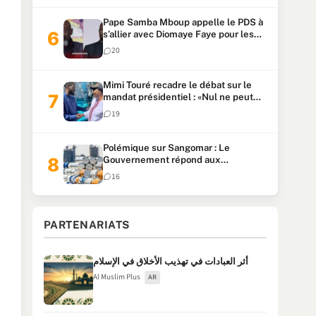
Pape Samba Mboup appelle le PDS à
s’allier avec Diomaye Faye pour les
locales et tacle Sonko
20
Mimi Touré recadre le débat sur le
mandat présidentiel : «Nul ne peut
faire plus de deux mandats
19
consécutifs de 5 ans»
Polémique sur Sangomar : Le
Gouvernement répond aux
accusations et clarifie le partage des
16
milliards
PARTENARIATS
أثر العبادات في تهذيب الأخلاق في الإسلام
Al Muslim Plus
AR