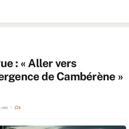
 : « Aller vers
émergence de Cambérène »
1 min
1