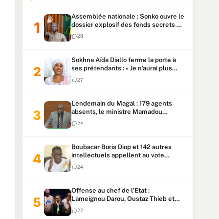
Assemblée nationale : Sonko ouvre le
dossier explosif des fonds secrets et
du patrimoine présidentiel
28
Sokhna Aïda Diallo ferme la porte à
ses prétendants : « Je n’aurai plus
jamais un autre mari »
27
Lendemain du Magal : 179 agents
absents, le ministre Mamadou
Lamine Dianté exige des explications
24
Boubacar Boris Diop et 142 autres
intellectuels appellent au vote
urgent de la révision
24
constitutionnelle
Offense au chef de l’Etat :
Lameignou Darou, Oustaz Thieb et
Ndiaye Touba lourdement
22
condamnés