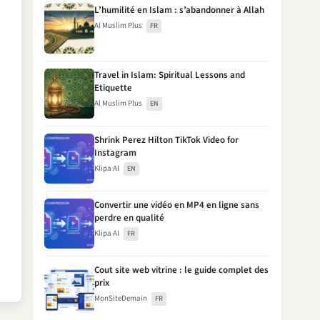
L’humilité en Islam : s’abandonner à Allah
Al Muslim Plus
FR
Travel in Islam: Spiritual Lessons and
Etiquette
Al Muslim Plus
EN
Shrink Perez Hilton TikTok Video for
Instagram
Klipa AI
EN
Convertir une vidéo en MP4 en ligne sans
perdre en qualité
Klipa AI
FR
Cout site web vitrine : le guide complet des
prix
MonSiteDemain
FR