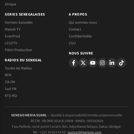
Afrique
SERIES SENEGALAISES
A PROPOS
Derniers Episodes
Qui sommes-nous
Marodi TV
Contact
EvenProd
Confidentialite
LEUZTV
CGU
Pikini Production
NOUS SUIVRE
RADIOS DU SENEGAL
Toutes les Radios
RFM
Zik FM
Sud FM
RTS RSI
SENEGO MEDIA SUARL
— Société à responsabilité limitée unipersonnelle ·
RCCM : SN DKR 2014.B 19404 · NINEA : 005263819
Fass Paillote, rond-point Canal 4, Rés. Adja Mame Ndiaye, Dakar, Sénégal ·
Tél. : +221 33 823 43 43 ·
support@senego.com