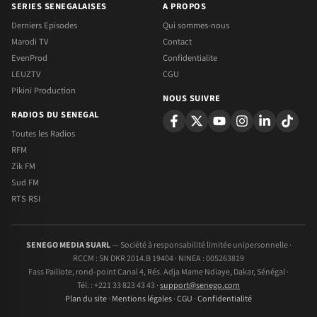
SERIES SENEGALAISES
A PROPOS
Derniers Episodes
Qui sommes-nous
Marodi TV
Contact
EvenProd
Confidentialite
LEUZTV
CGU
Pikini Production
NOUS SUIVRE
RADIOS DU SENEGAL
Toutes les Radios
RFM
Zik FM
Sud FM
RTS RSI
SENEGO MEDIA SUARL
— Société à responsabilité limitée unipersonnelle ·
RCCM : SN DKR 2014.B 19404 · NINEA : 005263819
Fass Paillote, rond-point Canal 4, Rés. Adja Mame Ndiaye, Dakar, Sénégal ·
Tél. : +221 33 823 43 43 ·
support@senego.com
Plan du site
·
Mentions légales
·
CGU
·
Confidentialité