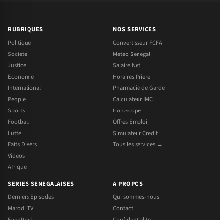
RUBRIQUES
NOS SERVICES
Politique
Convertisseur FCFA
Societe
Meteo Senegal
Justice
Salaire Net
Economie
Horaires Priere
International
Pharmacie de Garde
People
Calculateur IMC
Sports
Horoscope
Football
Offres Emploi
Lutte
Simulateur Credit
Faits Divers
Tous les services →
Videos
Afrique
SERIES SENEGALAISES
A PROPOS
Derniers Episodes
Qui sommes-nous
Marodi TV
Contact
EvenProd
Confidentialite