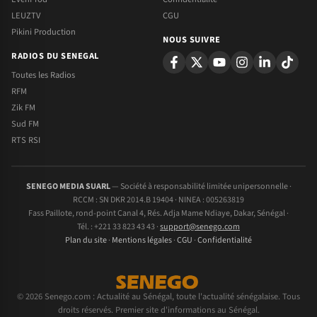
LEUZTV
CGU
Pikini Production
NOUS SUIVRE
RADIOS DU SENEGAL
Toutes les Radios
RFM
Zik FM
Sud FM
RTS RSI
SENEGO MEDIA SUARL
— Société à responsabilité limitée unipersonnelle ·
RCCM : SN DKR 2014.B 19404 · NINEA : 005263819
Fass Paillote, rond-point Canal 4, Rés. Adja Mame Ndiaye, Dakar, Sénégal ·
Tél. : +221 33 823 43 43 ·
support@senego.com
Plan du site
·
Mentions légales
·
CGU
·
Confidentialité
© 2026 Senego.com : Actualité au Sénégal, toute l'actualité sénégalaise. Tous
droits réservés. Premier site d'informations au Sénégal.