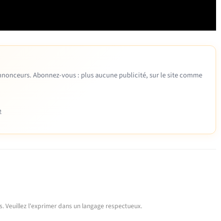
 annonceurs. Abonnez-vous : plus aucune publicité, sur le site comme
e
urs. Veuillez l'exprimer dans un langage respectueux.