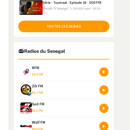
Série - Tuumaal - Episode 38 - VOSTFR
Marodi TV Sénégal
1 106 600 vues
39:29
TOUTES LES SERIES
📻
Radios du Senegal
RFM
94.0 FM
Zik FM
89.7 FM
Sud FM
98.5 FM
Walf FM
99.0 FM