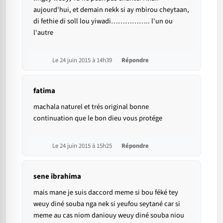
aujourd'hui, et demain nekk si ay mbirou cheytaan,
di fethie di soll lou yiwadi…………….. l'un ou
l'autre
Le 24 juin 2015 à 14h39
Répondre
fatima
machala naturel et trés original bonne
continuation que le bon dieu vous protége
Le 24 juin 2015 à 15h25
Répondre
sene ibrahima
mais mane je suis daccord meme si bou féké tey
weuy diné souba nga nek si yeufou seytané car si
meme au cas niom daniouy weuy diné souba niou