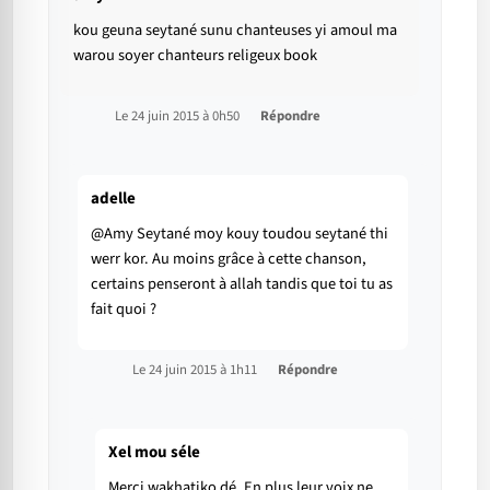
kou geuna seytané sunu chanteuses yi amoul ma
warou soyer chanteurs religeux book
Le 24 juin 2015 à 0h50
Répondre
adelle
@Amy Seytané moy kouy toudou seytané thi
werr kor. Au moins grâce à cette chanson,
certains penseront à allah tandis que toi tu as
fait quoi ?
Le 24 juin 2015 à 1h11
Répondre
Xel mou séle
Merci wakhatiko dé. En plus leur voix ne