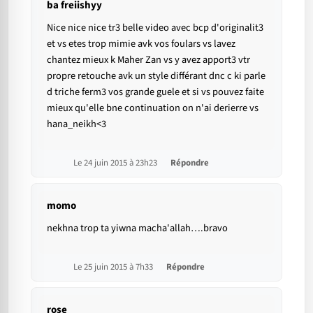
ba freiishyy
Nice nice nice tr3 belle video avec bcp d'originalit3
et vs etes trop mimie avk vos foulars vs lavez
chantez mieux k Maher Zan vs y avez apport3 vtr
propre retouche avk un style différant dnc c ki parle
d triche ferm3 vos grande guele et si vs pouvez faite
mieux qu'elle bne continuation on n'ai derierre vs
hana_neikh<3
Le 24 juin 2015 à 23h23
Répondre
momo
nekhna trop ta yiwna macha'allah….bravo
Le 25 juin 2015 à 7h33
Répondre
rose