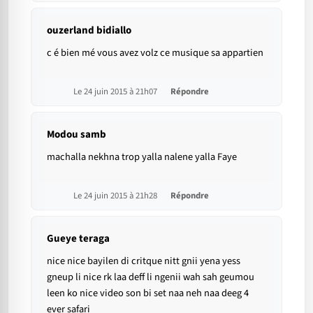
ouzerland bidiallo
c é bien mé vous avez volz ce musique sa appartien
Le 24 juin 2015 à 21h07
Répondre
Modou samb
machalla nekhna trop yalla nalene yalla Faye
Le 24 juin 2015 à 21h28
Répondre
Gueye teraga
nice nice bayilen di critque nitt gnii yena yess
gneup li nice rk laa deff li ngenii wah sah geumou
leen ko nice video son bi set naa neh naa deeg 4
ever safari