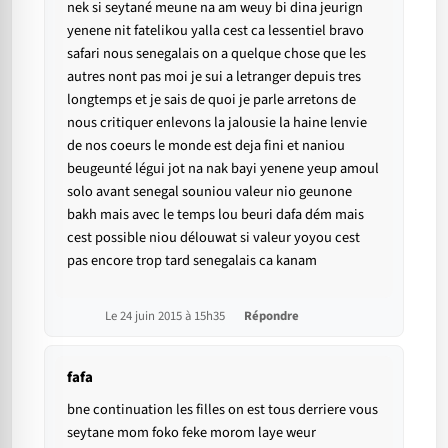
nek si seytané meune na am weuy bi dina jeurign
yenene nit fatelikou yalla cest ca lessentiel bravo
safari nous senegalais on a quelque chose que les
autres nont pas moi je sui a letranger depuis tres
longtemps et je sais de quoi je parle arretons de
nous critiquer enlevons la jalousie la haine lenvie
de nos coeurs le monde est deja fini et naniou
beugeunté légui jot na nak bayi yenene yeup amoul
solo avant senegal souniou valeur nio geunone
bakh mais avec le temps lou beuri dafa dém mais
cest possible niou délouwat si valeur yoyou cest
pas encore trop tard senegalais ca kanam
Le 24 juin 2015 à 15h35
Répondre
fafa
bne continuation les filles on est tous derriere vous
seytane mom foko feke morom laye weur