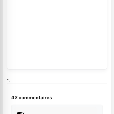
";
42
commentaires
amy