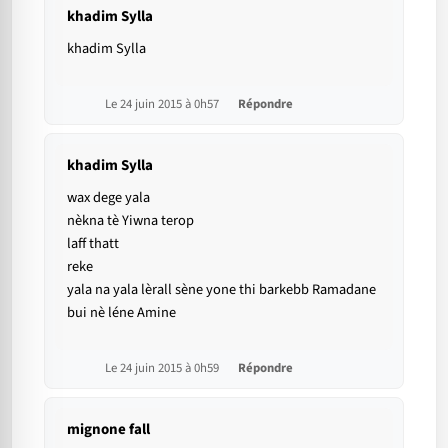
khadim Sylla
khadim Sylla
Le 24 juin 2015 à 0h57
Répondre
khadim Sylla
wax dege yala
nèkna tè Yiwna terop
laff thatt
reke
yala na yala lèrall sène yone thi barkebb Ramadane
bui nè léne Amine
Le 24 juin 2015 à 0h59
Répondre
mignone fall