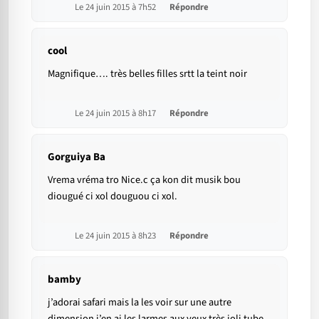
Le 24 juin 2015 à 7h52
Répondre
cool
Magnifique…. très belles filles srtt la teint noir
Le 24 juin 2015 à 8h17
Répondre
Gorguiya Ba
Vrema vréma tro Nice.c ça kon dit musik bou
diougué ci xol douguou ci xol.
Le 24 juin 2015 à 8h23
Répondre
bamby
j’adorai safari mais la les voir sur une autre
dimension j’en ai les larmes aux yeux très joli tube