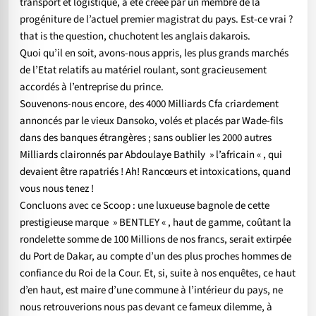
transport et logistique, a été créée par un membre de la
progéniture de l’actuel premier magistrat du pays. Est-ce vrai ?
that is the question, chuchotent les anglais dakarois.
Quoi qu’il en soit, avons-nous appris, les plus grands marchés
de l’Etat relatifs au matériel roulant, sont gracieusement
accordés à l’entreprise du prince.
Souvenons-nous encore, des 4000 Milliards Cfa criardement
annoncés par le vieux Dansoko, volés et placés par Wade-fils
dans des banques étrangères ; sans oublier les 2000 autres
Milliards claironnés par Abdoulaye Bathily » l’africain « , qui
devaient être rapatriés ! Ah! Rancœurs et intoxications, quand
vous nous tenez !
Concluons avec ce Scoop : une luxueuse bagnole de cette
prestigieuse marque » BENTLEY « , haut de gamme, coûtant la
rondelette somme de 100 Millions de nos francs, serait extirpée
du Port de Dakar, au compte d’un des plus proches hommes de
confiance du Roi de la Cour. Et, si, suite à nos enquêtes, ce haut
d’en haut, est maire d’une commune à l’intérieur du pays, ne
nous retrouverions nous pas devant ce fameux dilemme, à