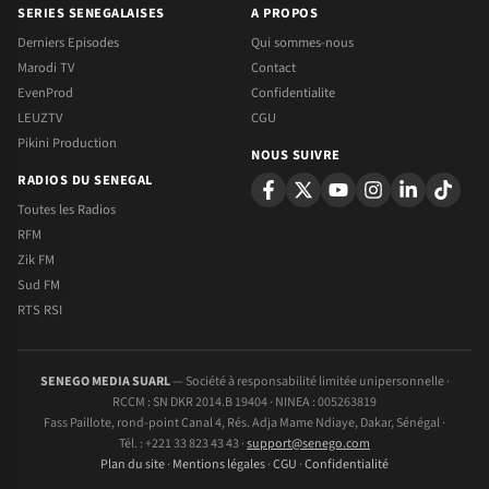
SERIES SENEGALAISES
A PROPOS
Derniers Episodes
Qui sommes-nous
Marodi TV
Contact
EvenProd
Confidentialite
LEUZTV
CGU
Pikini Production
NOUS SUIVRE
RADIOS DU SENEGAL
Toutes les Radios
RFM
Zik FM
Sud FM
RTS RSI
SENEGO MEDIA SUARL
— Société à responsabilité limitée unipersonnelle ·
RCCM : SN DKR 2014.B 19404 · NINEA : 005263819
Fass Paillote, rond-point Canal 4, Rés. Adja Mame Ndiaye, Dakar, Sénégal ·
Tél. : +221 33 823 43 43 ·
support@senego.com
Plan du site
·
Mentions légales
·
CGU
·
Confidentialité