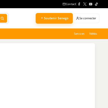
Contact
Soutenir Senego
Se connecter
Services
Météo