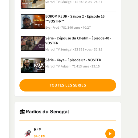
Marodi TV Sénégal
15 948 vues
24:51
BOROM KEUR - Saison 2 - Episode 16
**VOSTFR**
EvenProd
781 346 vues
40:27
Série - L'épouse du Cheikh - Épisode 40 -
VOSTFR
Marodi TV Sénégal
22 361 vues
32:35
Série - Kaya - Épisode 02 - VOSTFR
Marodi TV Pulaar
71 413 vues
33:15
TOUTES LES SERIES
📻
Radios du Senegal
RFM
94.0 FM