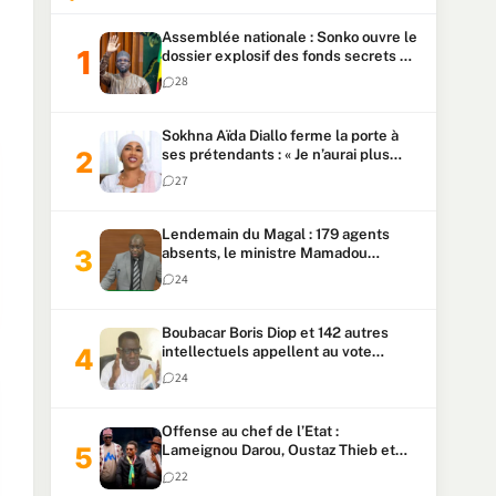
Assemblée nationale : Sonko ouvre le
dossier explosif des fonds secrets et
du patrimoine présidentiel
28
Sokhna Aïda Diallo ferme la porte à
ses prétendants : « Je n’aurai plus
jamais un autre mari »
27
Lendemain du Magal : 179 agents
absents, le ministre Mamadou
Lamine Dianté exige des explications
24
Boubacar Boris Diop et 142 autres
intellectuels appellent au vote
urgent de la révision
24
constitutionnelle
Offense au chef de l’Etat :
Lameignou Darou, Oustaz Thieb et
Ndiaye Touba lourdement
22
condamnés