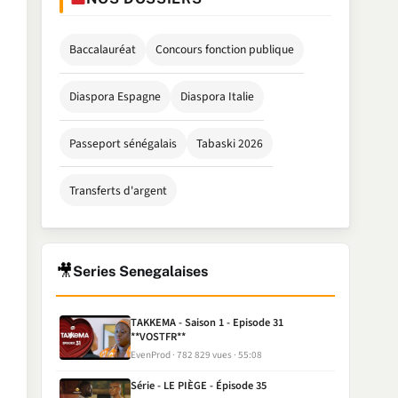
Baccalauréat
Concours fonction publique
Diaspora Espagne
Diaspora Italie
Passeport sénégalais
Tabaski 2026
Transferts d'argent
🎥
Series Senegalaises
TAKKEMA - Saison 1 - Episode 31
**VOSTFR**
EvenProd
782 829 vues
55:08
Série - LE PIÈGE - Épisode 35