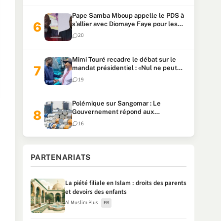
Pape Samba Mboup appelle le PDS à
s’allier avec Diomaye Faye pour les
locales et tacle Sonko
20
Mimi Touré recadre le débat sur le
mandat présidentiel : «Nul ne peut
faire plus de deux mandats
19
consécutifs de 5 ans»
Polémique sur Sangomar : Le
Gouvernement répond aux
accusations et clarifie le partage des
16
milliards
PARTENARIATS
La piété filiale en Islam : droits des parents
et devoirs des enfants
Al Muslim Plus
FR