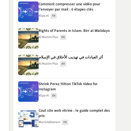
Comment compresser une vidéo pour
l’envoyer par mail : 6 étapes clés
Klipa AI
FR
Rights of Parents in Islam: Birr al-Walidayn
Al Muslim Plus
EN
أثر العبادات في تهذيب الأخلاق في الإسلام
Al Muslim Plus
AR
Shrink Perez Hilton TikTok Video for
Instagram
Klipa AI
EN
Cout site web vitrine : le guide complet des
prix
MonSiteDemain
FR