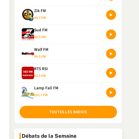
Zik FM
89.7 FM
Sud FM
98.5 FM
Walf FM
99.0 FM
RTS RSI
92.5 FM
Lamp Fall FM
101.7 FM
TOUTES LES RADIOS
Débats de la Semaine