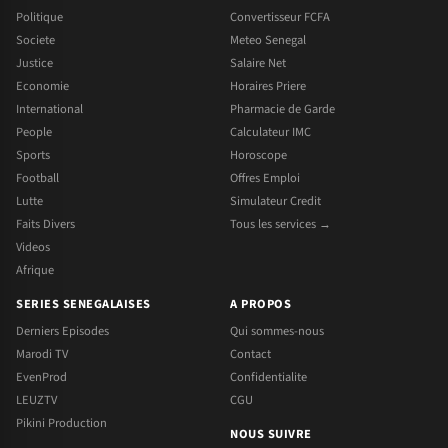
Politique
Convertisseur FCFA
Societe
Meteo Senegal
Justice
Salaire Net
Economie
Horaires Priere
International
Pharmacie de Garde
People
Calculateur IMC
Sports
Horoscope
Football
Offres Emploi
Lutte
Simulateur Credit
Faits Divers
Tous les services →
Videos
Afrique
SERIES SENEGALAISES
A PROPOS
Derniers Episodes
Qui sommes-nous
Marodi TV
Contact
EvenProd
Confidentialite
LEUZTV
CGU
Pikini Production
NOUS SUIVRE