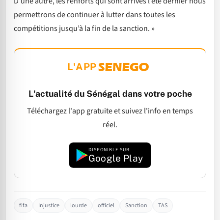
D’une autre, les renforts qui sont arrivés l’été dernier nous
permettrons de continuer à lutter dans toutes les
compétitions jusqu’à la fin de la sanction. »
L'APP
L'actualité du Sénégal dans votre poche
Téléchargez l'app gratuite et suivez l'info en temps
réel.
DISPONIBLE SUR
Google Play
fifa
Injustice
lourde
officiel
Sanction
TAS