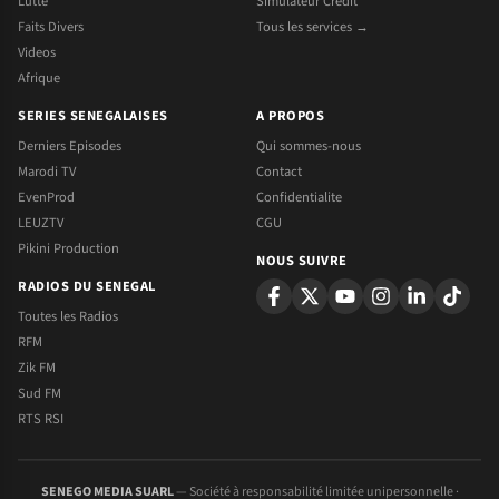
Lutte
Simulateur Credit
Faits Divers
Tous les services →
Videos
Afrique
SERIES SENEGALAISES
A PROPOS
Derniers Episodes
Qui sommes-nous
Marodi TV
Contact
EvenProd
Confidentialite
LEUZTV
CGU
Pikini Production
NOUS SUIVRE
RADIOS DU SENEGAL
Toutes les Radios
RFM
Zik FM
Sud FM
RTS RSI
SENEGO MEDIA SUARL
— Société à responsabilité limitée unipersonnelle ·