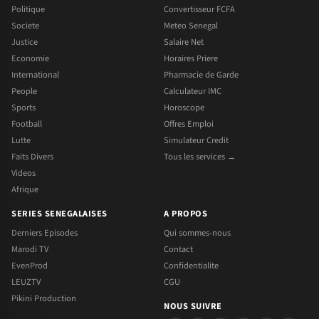
Politique
Convertisseur FCFA
Societe
Meteo Senegal
Justice
Salaire Net
Economie
Horaires Priere
International
Pharmacie de Garde
People
Calculateur IMC
Sports
Horoscope
Football
Offres Emploi
Lutte
Simulateur Credit
Faits Divers
Tous les services →
Videos
Afrique
SERIES SENEGALAISES
A PROPOS
Derniers Episodes
Qui sommes-nous
Marodi TV
Contact
EvenProd
Confidentialite
LEUZTV
CGU
Pikini Production
NOUS SUIVRE