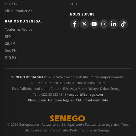
LEUZTV
CGU
Pikini Production
NOUS SUIVRE
RADIOS DU SENEGAL
Toutes les Radios
RFM
Zik FM
Sud FM
RTS RSI
SENEGO MEDIA SUARL
— Société à responsabilité limitée unipersonnelle ·
RCCM : SN DKR 2014.B 19404 · NINEA : 005263819
Fass Paillote, rond-point Canal 4, Rés. Adja Mame Ndiaye, Dakar, Sénégal ·
Tél. : +221 33 823 43 43 ·
support@senego.com
Plan du site
·
Mentions légales
·
CGU
·
Confidentialité
© 2026 Senego.com : Actualité au Sénégal, toute l'actualité sénégalaise. Tous
droits réservés. Premier site d'informations au Sénégal.