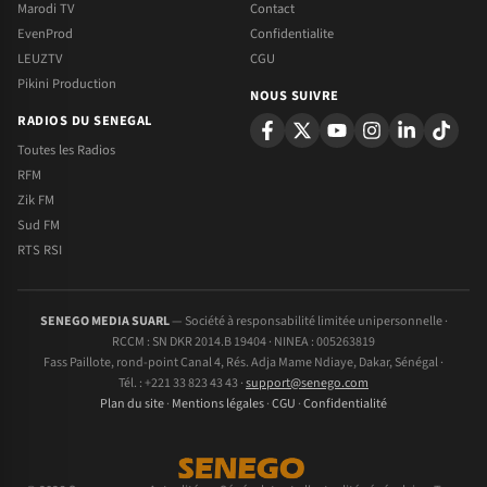
Marodi TV
Contact
EvenProd
Confidentialite
LEUZTV
CGU
Pikini Production
NOUS SUIVRE
RADIOS DU SENEGAL
Toutes les Radios
RFM
Zik FM
Sud FM
RTS RSI
SENEGO MEDIA SUARL
— Société à responsabilité limitée unipersonnelle ·
RCCM : SN DKR 2014.B 19404 · NINEA : 005263819
Fass Paillote, rond-point Canal 4, Rés. Adja Mame Ndiaye, Dakar, Sénégal ·
Tél. : +221 33 823 43 43 ·
support@senego.com
Plan du site
·
Mentions légales
·
CGU
·
Confidentialité