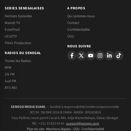
SERIES SENEGALAISES
A PROPOS
Derniers Episodes
Qui sommes-nous
Marodi TV
Contact
EvenProd
Confidentialite
LEUZTV
CGU
Pikini Production
NOUS SUIVRE
RADIOS DU SENEGAL
Toutes les Radios
RFM
Zik FM
Sud FM
RTS RSI
SENEGO MEDIA SUARL
— Société à responsabilité limitée unipersonnelle ·
RCCM : SN DKR 2014.B 19404 · NINEA : 005263819
Fass Paillote, rond-point Canal 4, Rés. Adja Mame Ndiaye, Dakar, Sénégal ·
Tél. : +221 33 823 43 43 ·
support@senego.com
Plan du site
·
Mentions légales
·
CGU
·
Confidentialité