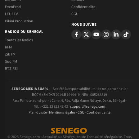
EvenProd
Confidentialite
LEUZTV
CGU
Pikini Production
NOUS SUIVRE
RADIOS DU SENEGAL
Toutes les Radios
RFM
Zik FM
Sud FM
RTS RSI
SENEGO MEDIA SUARL
— Société à responsabilité limitée unipersonnelle ·
RCCM : SN DKR 2014.B 19404 · NINEA : 005263819
Fass Paillote, rond-point Canal 4, Rés. Adja Mame Ndiaye, Dakar, Sénégal ·
Tél. : +221 33 823 43 43 ·
support@senego.com
Plan du site
·
Mentions légales
·
CGU
·
Confidentialité
© 2026 Senego.com : Actualité au Sénégal, toute l'actualité sénégalaise. Tous