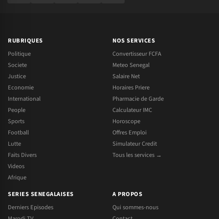
RUBRIQUES
NOS SERVICES
Politique
Convertisseur FCFA
Societe
Meteo Senegal
Justice
Salaire Net
Economie
Horaires Priere
International
Pharmacie de Garde
People
Calculateur IMC
Sports
Horoscope
Football
Offres Emploi
Lutte
Simulateur Credit
Faits Divers
Tous les services →
Videos
Afrique
SERIES SENEGALAISES
A PROPOS
Derniers Episodes
Qui sommes-nous
Marodi TV
Contact