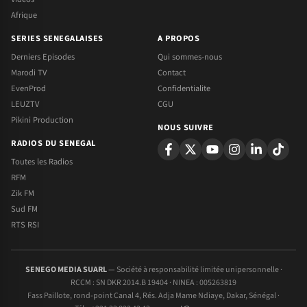
Afrique
SERIES SENEGALAISES
A PROPOS
Derniers Episodes
Qui sommes-nous
Marodi TV
Contact
EvenProd
Confidentialite
LEUZTV
CGU
Pikini Production
NOUS SUIVRE
RADIOS DU SENEGAL
Toutes les Radios
RFM
Zik FM
Sud FM
RTS RSI
SENEGO MEDIA SUARL
— Société à responsabilité limitée unipersonnelle ·
RCCM : SN DKR 2014.B 19404 · NINEA : 005263819
Fass Paillote, rond-point Canal 4, Rés. Adja Mame Ndiaye, Dakar, Sénégal ·