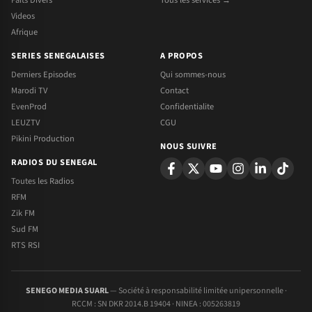
Faits Divers
Tous les services →
Videos
Afrique
SERIES SENEGALAISES
A PROPOS
Derniers Episodes
Qui sommes-nous
Marodi TV
Contact
EvenProd
Confidentialite
LEUZTV
CGU
Pikini Production
NOUS SUIVRE
RADIOS DU SENEGAL
Toutes les Radios
RFM
Zik FM
Sud FM
RTS RSI
SENEGO MEDIA SUARL
— Société à responsabilité limitée unipersonnelle ·
RCCM : SN DKR 2014.B 19404 · NINEA : 005263819