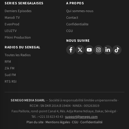
SERIES SENEGALAISES
A PROPOS
Derniers Episodes
Qui sommes-nous
Marodi TV
Contact
EvenProd
Confidentialite
LEUZTV
CGU
Pikini Production
NOUS SUIVRE
RADIOS DU SENEGAL
Toutes les Radios
RFM
Zik FM
Sud FM
RTS RSI
SENEGO MEDIA SUARL
— Société à responsabilité limitée unipersonnelle ·
RCCM : SN DKR 2014.B 19404 · NINEA : 005263819
Fass Paillote, rond-point Canal 4, Rés. Adja Mame Ndiaye, Dakar, Sénégal ·
Tél. : +221 33 823 43 43 ·
support@senego.com
Plan du site
·
Mentions légales
·
CGU
·
Confidentialité