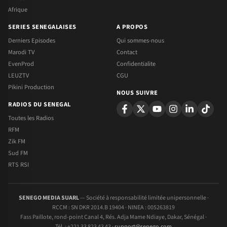
Afrique
SERIES SENEGALAISES
A PROPOS
Derniers Episodes
Qui sommes-nous
Marodi TV
Contact
EvenProd
Confidentialite
LEUZTV
CGU
Pikini Production
NOUS SUIVRE
RADIOS DU SENEGAL
Toutes les Radios
RFM
Zik FM
Sud FM
RTS RSI
SENEGO MEDIA SUARL
— Société à responsabilité limitée unipersonnelle ·
RCCM : SN DKR 2014.B 19404 · NINEA : 005263819
Fass Paillote, rond-point Canal 4, Rés. Adja Mame Ndiaye, Dakar, Sénégal ·
Tél. : +221 33 823 43 43 ·
support@senego.com