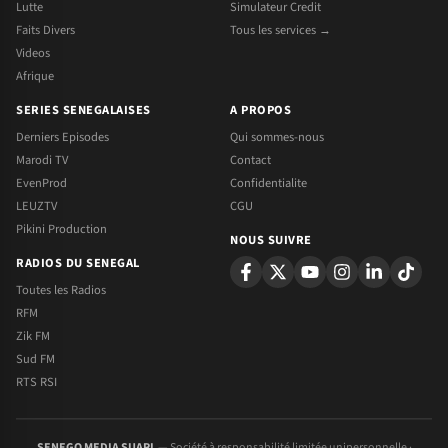
Lutte
Simulateur Credit
Faits Divers
Tous les services →
Videos
Afrique
SERIES SENEGALAISES
A PROPOS
Derniers Episodes
Qui sommes-nous
Marodi TV
Contact
EvenProd
Confidentialite
LEUZTV
CGU
Pikini Production
NOUS SUIVRE
RADIOS DU SENEGAL
Toutes les Radios
RFM
Zik FM
Sud FM
RTS RSI
SENEGO MEDIA SUARL
— Société à responsabilité limitée unipersonnelle ·