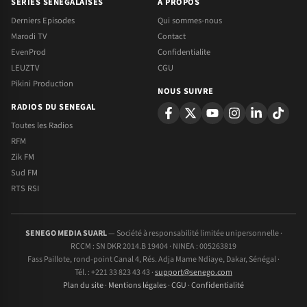
SERIES SENEGALAISES
A PROPOS
Derniers Episodes
Qui sommes-nous
Marodi TV
Contact
EvenProd
Confidentialite
LEUZTV
CGU
Pikini Production
NOUS SUIVRE
RADIOS DU SENEGAL
Toutes les Radios
RFM
Zik FM
Sud FM
RTS RSI
SENEGO MEDIA SUARL
— Société à responsabilité limitée unipersonnelle ·
RCCM : SN DKR 2014.B 19404 · NINEA : 005263819
Fass Paillote, rond-point Canal 4, Rés. Adja Mame Ndiaye, Dakar, Sénégal ·
Tél. : +221 33 823 43 43 ·
support@senego.com
Plan du site
·
Mentions légales
·
CGU
·
Confidentialité