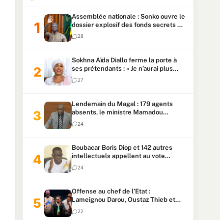
Assemblée nationale : Sonko ouvre le
dossier explosif des fonds secrets et
du patrimoine présidentiel
28
Sokhna Aïda Diallo ferme la porte à
ses prétendants : « Je n’aurai plus
jamais un autre mari »
27
Lendemain du Magal : 179 agents
absents, le ministre Mamadou
Lamine Dianté exige des explications
24
Boubacar Boris Diop et 142 autres
intellectuels appellent au vote
urgent de la révision
24
constitutionnelle
Offense au chef de l’Etat :
Lameignou Darou, Oustaz Thieb et
Ndiaye Touba lourdement
22
condamnés