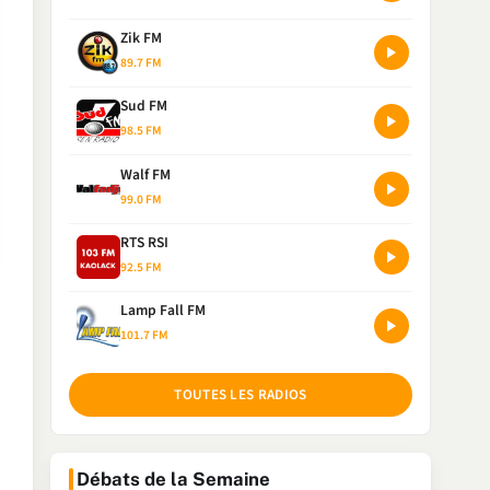
Zik FM
89.7 FM
Sud FM
98.5 FM
Walf FM
99.0 FM
RTS RSI
92.5 FM
Lamp Fall FM
101.7 FM
TOUTES LES RADIOS
Débats de la Semaine