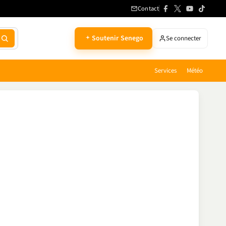
Contact
Soutenir Senego
Se connecter
Services
Météo