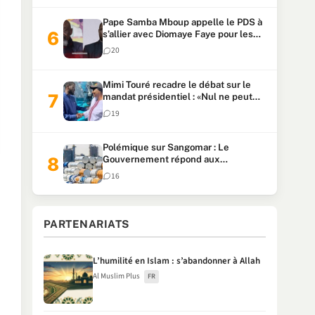
Pape Samba Mboup appelle le PDS à
s’allier avec Diomaye Faye pour les
locales et tacle Sonko
20
Mimi Touré recadre le débat sur le
mandat présidentiel : «Nul ne peut
faire plus de deux mandats
19
consécutifs de 5 ans»
Polémique sur Sangomar : Le
Gouvernement répond aux
accusations et clarifie le partage des
16
milliards
PARTENARIATS
L’humilité en Islam : s’abandonner à Allah
Al Muslim Plus
FR