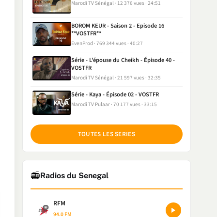
Marodi TV Sénégal
12 376 vues
24:51
BOROM KEUR - Saison 2 - Episode 16
**VOSTFR**
EvenProd
769 344 vues
40:27
Série - L'épouse du Cheikh - Épisode 40 -
VOSTFR
Marodi TV Sénégal
21 597 vues
32:35
Série - Kaya - Épisode 02 - VOSTFR
Marodi TV Pulaar
70 177 vues
33:15
TOUTES LES SERIES
📻
Radios du Senegal
RFM
94.0 FM