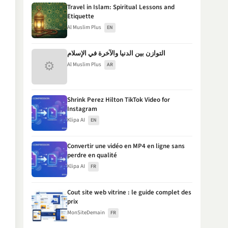
Travel in Islam: Spiritual Lessons and
Etiquette
Al Muslim Plus
EN
التوازن بين الدنيا والآخرة في الإسلام
⚙
Al Muslim Plus
AR
Shrink Perez Hilton TikTok Video for
Instagram
Klipa AI
EN
Convertir une vidéo en MP4 en ligne sans
perdre en qualité
Klipa AI
FR
Cout site web vitrine : le guide complet des
prix
MonSiteDemain
FR