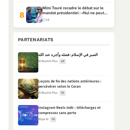
Mimi Touré recadre le débat sur le
mandat présidentiel : «Nul ne peut
faire plus de deux mandats
19
consécutifs de 5 ans»
PARTENARIATS
الصبر في الإسلام: فضله وأجره عند الله
Al Muslim Plus
AR
Leçons de foi des nations antérieures :
persévérer selon le Coran
Al Muslim Plus
FR
Instagram Reels indir : téléchargez et
compressez sans perte
Klipa AI
FR