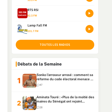
99.0 FM
RTS RSI
92.5 FM
Lamp Fall FM
101.7 FM
TOUTES LES RADIOS
Débats de la Semaine
Sonko l’arroseur arrosé : comment sa
réforme du code électoral menace sa
candidature
47
Aminata Touré : «Plus de la moitié des
maires du Sénégal ont rejoint
Kiiraay»
28