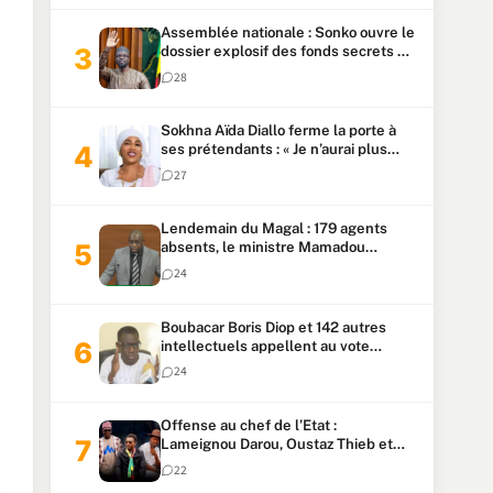
Assemblée nationale : Sonko ouvre le
dossier explosif des fonds secrets et
du patrimoine présidentiel
28
Sokhna Aïda Diallo ferme la porte à
ses prétendants : « Je n’aurai plus
jamais un autre mari »
27
Lendemain du Magal : 179 agents
absents, le ministre Mamadou
Lamine Dianté exige des explications
24
Boubacar Boris Diop et 142 autres
intellectuels appellent au vote
urgent de la révision
24
constitutionnelle
Offense au chef de l’Etat :
Lameignou Darou, Oustaz Thieb et
Ndiaye Touba lourdement
22
condamnés