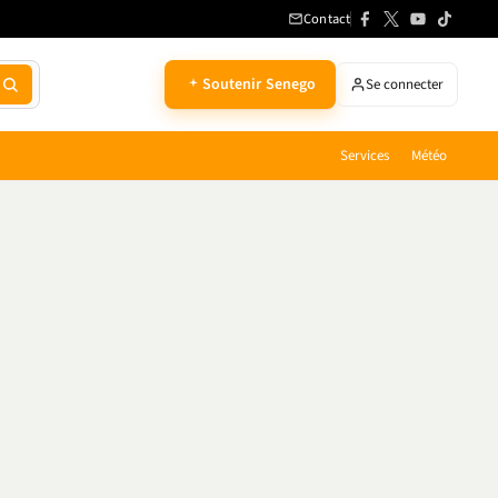
Contact
Soutenir Senego
Se connecter
Services
Météo