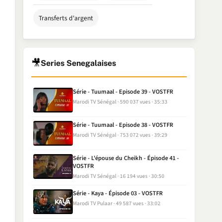
Transferts d'argent
🎥
Series Senegalaises
Série - Tuumaal - Episode 39 - VOSTFR
Marodi TV Sénégal
590 037 vues
35:33
Série - Tuumaal - Episode 38 - VOSTFR
Marodi TV Sénégal
753 072 vues
39:29
Série - L'épouse du Cheikh - Épisode 41 -
VOSTFR
Marodi TV Sénégal
16 194 vues
30:50
Série - Kaya - Épisode 03 - VOSTFR
Marodi TV Pulaar
49 587 vues
33:02