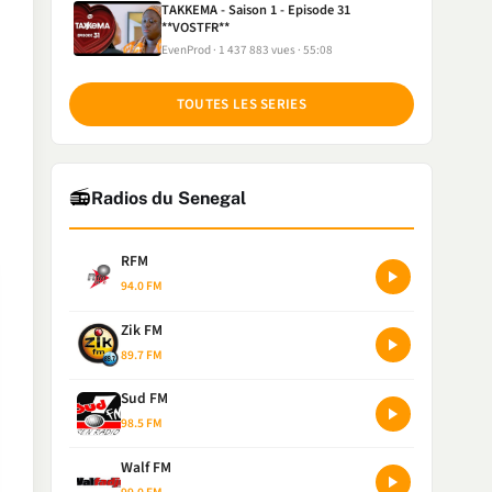
TAKKEMA - Saison 1 - Episode 31
**VOSTFR**
EvenProd
1 437 883 vues
55:08
TOUTES LES SERIES
📻
Radios du Senegal
RFM
94.0 FM
Zik FM
89.7 FM
Sud FM
98.5 FM
Walf FM