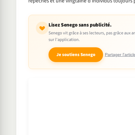
repêchés et une vingtaine d’individus toujours 
Lisez Senego sans publicité.
Senego vit grâce à ses lecteurs, pas grâce aux
sur l'application.
Je soutiens Senego
Partager l'articl