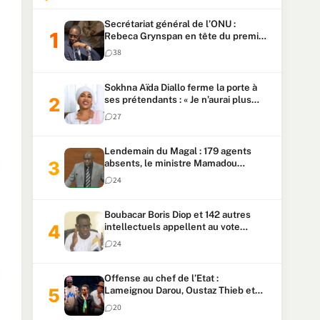
Secrétariat général de l’ONU :
Rebeca Grynspan en tête du premier
vote, Macky Sall pointe à la 5ᵉ place
38
Sokhna Aïda Diallo ferme la porte à
ses prétendants : « Je n’aurai plus
jamais un autre mari »
27
Lendemain du Magal : 179 agents
absents, le ministre Mamadou
Lamine Dianté exige des explications
24
Boubacar Boris Diop et 142 autres
intellectuels appellent au vote
urgent de la révision
24
constitutionnelle
Offense au chef de l’Etat :
Lameignou Darou, Oustaz Thieb et
Ndiaye Touba lourdement
20
condamnés