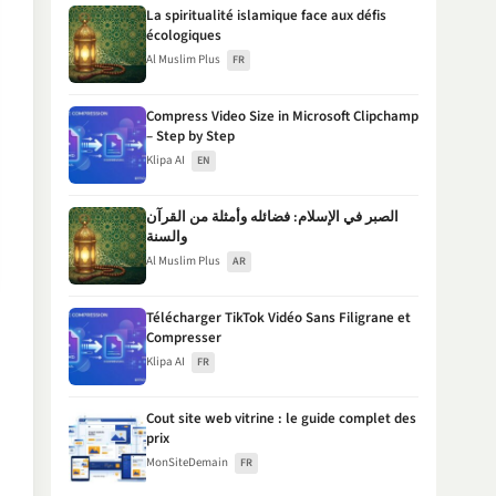
La spiritualité islamique face aux défis
écologiques
Al Muslim Plus
FR
Compress Video Size in Microsoft Clipchamp
– Step by Step
Klipa AI
EN
الصبر في الإسلام: فضائله وأمثلة من القرآن
والسنة
Al Muslim Plus
AR
Télécharger TikTok Vidéo Sans Filigrane et
Compresser
Klipa AI
FR
Cout site web vitrine : le guide complet des
prix
MonSiteDemain
FR