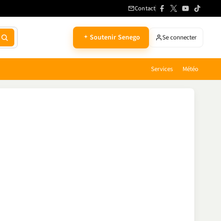
Contact
Soutenir Senego
Se connecter
Services
Météo