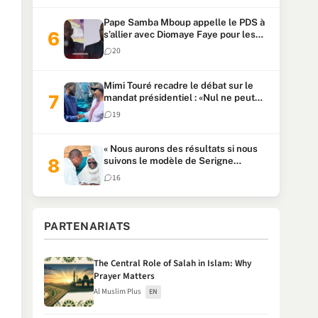
Pape Samba Mboup appelle le PDS à
s’allier avec Diomaye Faye pour les
locales et tacle Sonko
20
Mimi Touré recadre le débat sur le
mandat présidentiel : «Nul ne peut
faire plus de deux mandats
19
consécutifs de 5 ans»
« Nous aurons des résultats si nous
suivons le modèle de Serigne
Touba » : Ousmane Sonko au Khalife
16
Serigne Mountakha
PARTENARIATS
The Central Role of Salah in Islam: Why
Prayer Matters
Al Muslim Plus
EN