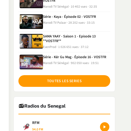
VOSTFR
Marodi TV Sénégal
10 402 vues
32:35
Série - Kaya - Épisode 02 - VOSTFR
Marodi TV Pulaar
28 202 vues
33:15
SAMA YAAY - Saison 1 - Episode 13
**VOSTFR**
EvenProd
1 026 651 vues
37:12
Série - Kër Gu Mag - Épisode 16 - VOSTFR
Marodi TV Sénégal
902 050 vues
19:51
TOUTES LES SERIES
📻
Radios du Senegal
RFM
94.0 FM