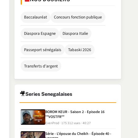
Baccalauréat
Concours fonction publique
Diaspora Espagne
Diaspora Italie
Passeport sénégalais
Tabaski 2026
Transferts d'argent
🎥
Series Senegalaises
BOROM KEUR - Saison 2 - Episode 16
**VOSTFR**
EvenProd
175 312 vues
40:27
Série - L'épouse du Cheikh - Épisode 40 -