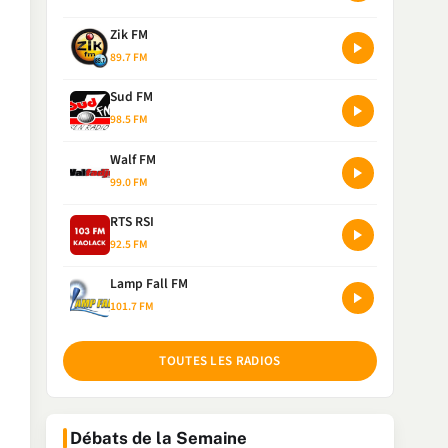
Zik FM
89.7 FM
Sud FM
98.5 FM
Walf FM
99.0 FM
RTS RSI
92.5 FM
Lamp Fall FM
101.7 FM
TOUTES LES RADIOS
Débats de la Semaine