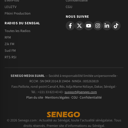
EvenProd
Confidentialite
LEUZTV
CGU
Pikini Production
NOUS SUIVRE
RADIOS DU SENEGAL
Toutes les Radios
RFM
Zik FM
Sud FM
RTS RSI
SENEGO MEDIA SUARL
— Société à responsabilité limitée unipersonnelle ·
RCCM : SN DKR 2014.B 19404 · NINEA : 005263819
Fass Paillote, rond-point Canal 4, Rés. Adja Mame Ndiaye, Dakar, Sénégal ·
Tél. : +221 33 823 43 43 ·
support@senego.com
Plan du site
·
Mentions légales
·
CGU
·
Confidentialité
© 2026 Senego.com : Actualité au Sénégal, toute l'actualité sénégalaise. Tous
droits réservés. Premier site d'informations au Sénégal.