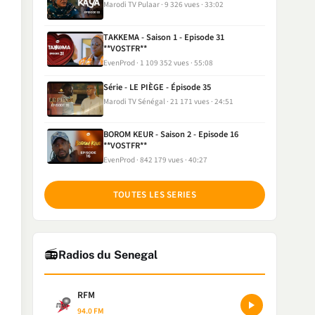
Marodi TV Pulaar
9 326 vues
33:02
TAKKEMA - Saison 1 - Episode 31
**VOSTFR**
EvenProd
1 109 352 vues
55:08
Série - LE PIÈGE - Épisode 35
Marodi TV Sénégal
21 171 vues
24:51
BOROM KEUR - Saison 2 - Episode 16
**VOSTFR**
EvenProd
842 179 vues
40:27
TOUTES LES SERIES
📻
Radios du Senegal
RFM
94.0 FM