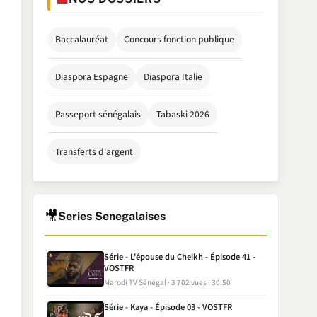
Baccalauréat
Concours fonction publique
Diaspora Espagne
Diaspora Italie
Passeport sénégalais
Tabaski 2026
Transferts d'argent
🎥
Series Senegalaises
Série - L'épouse du Cheikh - Épisode 41 -
VOSTFR
Marodi TV Sénégal
3 702 vues
30:50
Série - Kaya - Épisode 03 - VOSTFR