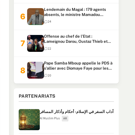
Lendemain du Magal : 179 agents
absents, le ministre Mamadou
Lamine Dianté exige des explications
24
Offense au chef de l’Etat :
Lameignou Darou, Oustaz Thieb et
Ndiaye Touba lourdement
22
condamnés
Pape Samba Mboup appelle le PDS à
s’allier avec Diomaye Faye pour les
locales et tacle Sonko
20
PARTENARIATS
آداب السفر في الإسلام: أحكام وأذكار المسافر
Al Muslim Plus
AR