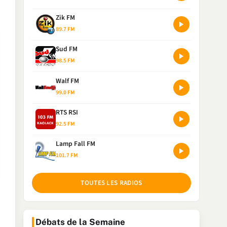
Zik FM
89.7 FM
Sud FM
98.5 FM
Walf FM
99.0 FM
RTS RSI
92.5 FM
Lamp Fall FM
101.7 FM
TOUTES LES RADIOS
Débats de la Semaine