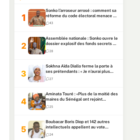
Sonko l’arroseur arrosé : comment sa
réforme du code électoral menace sa
candidature
43
Assemblée nationale : Sonko ouvre le
dossier explosif des fonds secrets et
du patrimoine présidentiel
28
Sokhna Aïda Diallo ferme la porte à
ses prétendants : « Je n’aurai plus
jamais un autre mari »
27
Aminata Touré : «Plus de la moitié des
maires du Sénégal ont rejoint
Kiiraay»
25
Boubacar Boris Diop et 142 autres
intellectuels appellent au vote
urgent de la révision
24
constitutionnelle