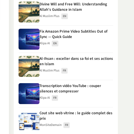
Divine Will and Free Will: Understanding
Allah’s Guidance in Islam
Al Muslim Plus
EN
Fix Amazon Prime Video Subtitles Out of
Sync — Quick Guide
Klipa AI
EN
Al-Ihsan : exceller dans sa foi et ses actions
en Islam
Al Muslim Plus
FR
Transcription vidéo YouTube : couper
silences et compresser
Klipa AI
FR
Cout site web vitrine : le guide complet des
prix
MonSiteDemain
FR