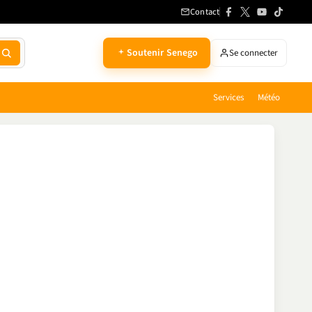
Contact
Soutenir Senego
Se connecter
Services
Météo