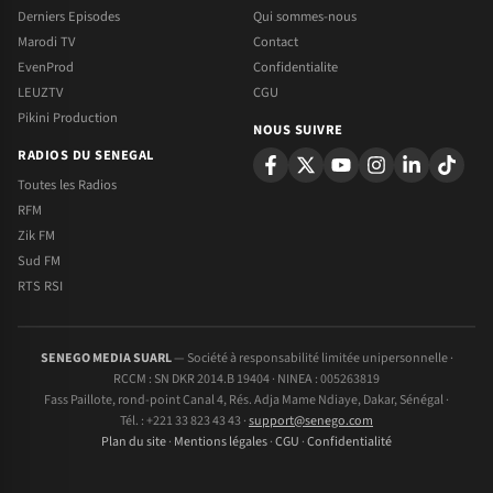
Derniers Episodes
Qui sommes-nous
Marodi TV
Contact
EvenProd
Confidentialite
LEUZTV
CGU
Pikini Production
NOUS SUIVRE
RADIOS DU SENEGAL
Toutes les Radios
RFM
Zik FM
Sud FM
RTS RSI
SENEGO MEDIA SUARL
— Société à responsabilité limitée unipersonnelle ·
RCCM : SN DKR 2014.B 19404 · NINEA : 005263819
Fass Paillote, rond-point Canal 4, Rés. Adja Mame Ndiaye, Dakar, Sénégal ·
Tél. : +221 33 823 43 43 ·
support@senego.com
Plan du site
·
Mentions légales
·
CGU
·
Confidentialité