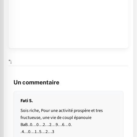
";
Un commentaire
Fati S.
Sois riche, Pour une activité prospère et tres
fructueuse, une vie de coupl épanouie
BaB..0…0…2…2…9…6…0.
.4…0…1..5…2…3