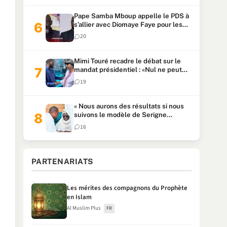
Pape Samba Mboup appelle le PDS à
s’allier avec Diomaye Faye pour les
locales et tacle Sonko
20
Mimi Touré recadre le débat sur le
mandat présidentiel : «Nul ne peut
faire plus de deux mandats
19
consécutifs de 5 ans»
« Nous aurons des résultats si nous
suivons le modèle de Serigne
Touba » : Ousmane Sonko au Khalife
16
Serigne Mountakha
PARTENARIATS
Les mérites des compagnons du Prophète
en Islam
Al Muslim Plus
FR