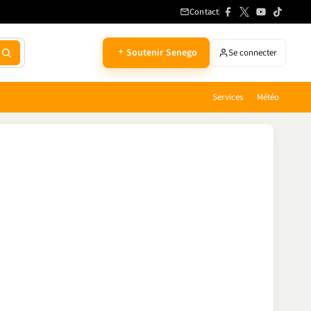
Contact
Soutenir Senego
Se connecter
Services
Météo