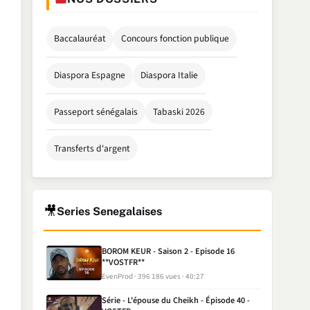
Baccalauréat
Concours fonction publique
Diaspora Espagne
Diaspora Italie
Passeport sénégalais
Tabaski 2026
Transferts d'argent
🎥
Series Senegalaises
BOROM KEUR - Saison 2 - Episode 16
**VOSTFR**
EvenProd
396 186 vues
40:27
Série - L'épouse du Cheikh - Épisode 40 -