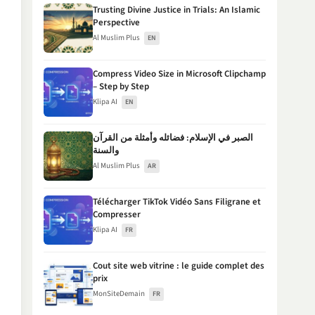
Trusting Divine Justice in Trials: An Islamic
Perspective
Al Muslim Plus
EN
Compress Video Size in Microsoft Clipchamp
– Step by Step
Klipa AI
EN
الصبر في الإسلام: فضائله وأمثلة من القرآن
والسنة
Al Muslim Plus
AR
Télécharger TikTok Vidéo Sans Filigrane et
Compresser
Klipa AI
FR
Cout site web vitrine : le guide complet des
prix
MonSiteDemain
FR