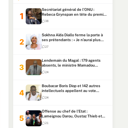
Secrétariat général de l’ONU :
Rebeca Grynspan en tête du premier
vote, Macky Sall pointe à la 5ᵉ place
38
Sokhna Aïda Diallo ferme la porte à
ses prétendants : « Je n’aurai plus
jamais un autre mari »
27
Lendemain du Magal : 179 agents
absents, le ministre Mamadou
Lamine Dianté exige des explications
24
Boubacar Boris Diop et 142 autres
intellectuels appellent au vote
urgent de la révision
24
constitutionnelle
Offense au chef de l’Etat :
Lameignou Darou, Oustaz Thieb et
Ndiaye Touba lourdement
21
condamnés