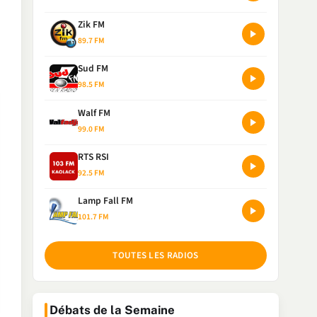
Zik FM
89.7 FM
Sud FM
98.5 FM
Walf FM
99.0 FM
RTS RSI
92.5 FM
Lamp Fall FM
101.7 FM
TOUTES LES RADIOS
Débats de la Semaine