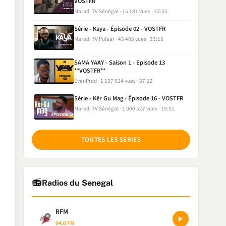
VOSTFR
Marodi TV Sénégal
15 181 vues
32:35
Série - Kaya - Épisode 02 - VOSTFR
Marodi TV Pulaar
43 405 vues
33:15
SAMA YAAY - Saison 1 - Episode 13
**VOSTFR**
EvenProd
1 137 024 vues
37:12
Série - Kër Gu Mag - Épisode 16 - VOSTFR
Marodi TV Sénégal
1 000 527 vues
19:51
TOUTES LES SERIES
📻
Radios du Senegal
RFM
94.0 FM