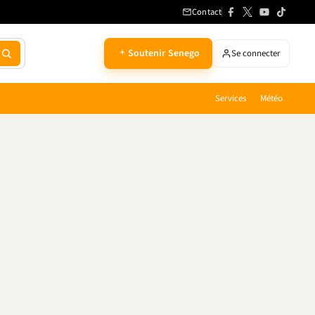
Contact
Soutenir Senego
Se connecter
Services
Météo