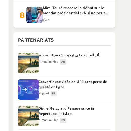
Mimi Touré recadre le débat sur le
mandat présidentiel : «Nul ne peut
faire plus de deux mandats
19
consécutifs de 5 ans»
PARTENARIATS
أثر العبادات في تهذيب شخصية المسلم
Al Muslim Plus
AR
Convertir une vidéo en MP3 sans perte de
qualité en ligne
Klipa AI
FR
Divine Mercy and Perseverance in
Repentance in Islam
Al Muslim Plus
EN