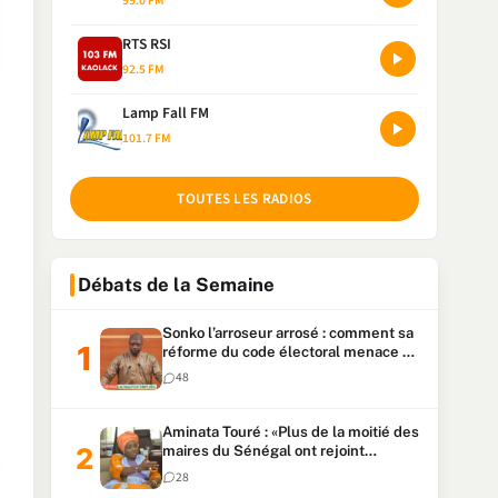
99.0 FM
RTS RSI
92.5 FM
Lamp Fall FM
101.7 FM
TOUTES LES RADIOS
Débats de la Semaine
Sonko l’arroseur arrosé : comment sa
réforme du code électoral menace sa
candidature
48
Aminata Touré : «Plus de la moitié des
maires du Sénégal ont rejoint
Kiiraay»
28