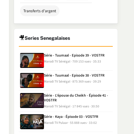
Transferts d'argent
🎥
Series Senegalaises
Série - Tuumaal - Episode 39 - VOSTFR
Marodi TV Sénégal
709 153 vues
35:33
Série - Tuumaal - Episode 38 - VOSTFR
Marodi TV Sénégal
875 369 vues
39:29
Série - L'épouse du Cheikh - Épisode 41 -
VOSTFR
Marodi TV Sénégal
17 845 vues
30:50
Série - Kaya - Épisode 03 - VOSTFR
Marodi TV Pulaar
55 888 vues
33:02