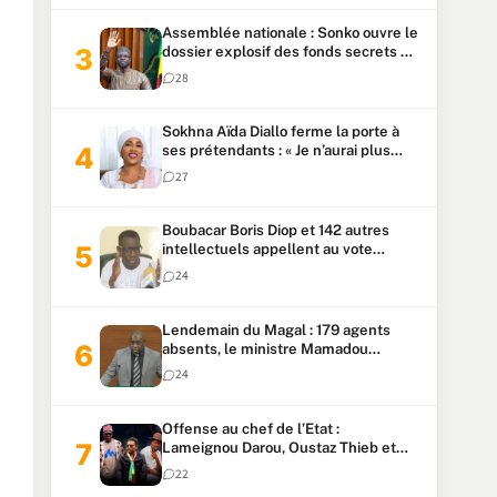
Assemblée nationale : Sonko ouvre le
dossier explosif des fonds secrets et
du patrimoine présidentiel
28
Sokhna Aïda Diallo ferme la porte à
ses prétendants : « Je n’aurai plus
jamais un autre mari »
27
Boubacar Boris Diop et 142 autres
intellectuels appellent au vote
urgent de la révision
24
constitutionnelle
Lendemain du Magal : 179 agents
absents, le ministre Mamadou
Lamine Dianté exige des explications
24
Offense au chef de l’Etat :
Lameignou Darou, Oustaz Thieb et
Ndiaye Touba lourdement
22
condamnés