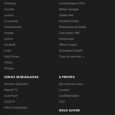
Politique
Convertisseur FCFA
Societe
Meteo Senegal
Justice
Salaire Net
Economie
Horaires Priere
International
Pharmacie de Garde
People
Calculateur IMC
Sports
Horoscope
Football
Offres Emploi
Lutte
Simulateur Credit
Faits Divers
Tous les services →
Videos
Afrique
SERIES SENEGALAISES
A PROPOS
Derniers Episodes
Qui sommes-nous
Marodi TV
Contact
EvenProd
Confidentialite
LEUZTV
CGU
Pikini Production
NOUS SUIVRE