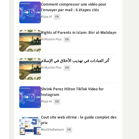
Comment compresser une vidéo pour
l’envoyer par mail : 6 étapes clés
Klipa AI
FR
Rights of Parents in Islam: Birr al-Walidayn
Al Muslim Plus
EN
أثر العبادات في تهذيب الأخلاق في الإسلام
Al Muslim Plus
AR
Shrink Perez Hilton TikTok Video for
Instagram
Klipa AI
EN
Cout site web vitrine : le guide complet des
prix
MonSiteDemain
FR