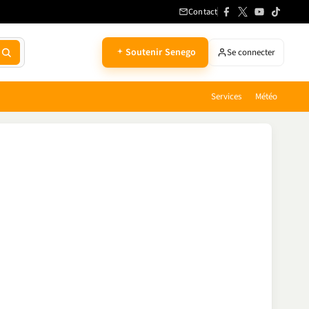
Contact
Soutenir Senego
Se connecter
Services
Météo