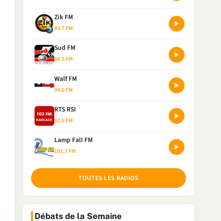
Zik FM
89.7 FM
Sud FM
98.5 FM
Walf FM
99.0 FM
RTS RSI
92.5 FM
Lamp Fall FM
101.7 FM
TOUTES LES RADIOS
Débats de la Semaine