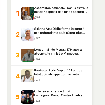
Assemblée nationale : Sonko ouvre le
dossier explosif des fonds secrets et
du patrimoine présidentiel
28
Sokhna Aïda Diallo ferme la porte à
ses prétendants : « Je n’aurai plus
jamais un autre mari »
27
Lendemain du Magal : 179 agents
absents, le ministre Mamadou
Lamine Dianté exige des explications
24
Boubacar Boris Diop et 142 autres
intellectuels appellent au vote
urgent de la révision
24
constitutionnelle
Offense au chef de l’Etat :
Lameignou Darou, Oustaz Thieb et
Ndiaye Touba lourdement
22
condamnés