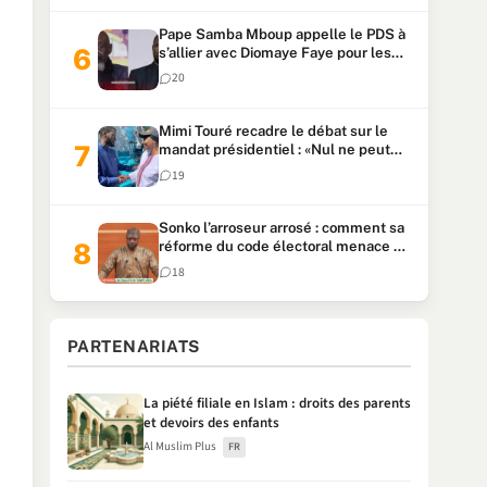
Pape Samba Mboup appelle le PDS à
s’allier avec Diomaye Faye pour les
locales et tacle Sonko
20
Mimi Touré recadre le débat sur le
mandat présidentiel : «Nul ne peut
faire plus de deux mandats
19
consécutifs de 5 ans»
Sonko l’arroseur arrosé : comment sa
réforme du code électoral menace sa
candidature
18
PARTENARIATS
La piété filiale en Islam : droits des parents
et devoirs des enfants
Al Muslim Plus
FR