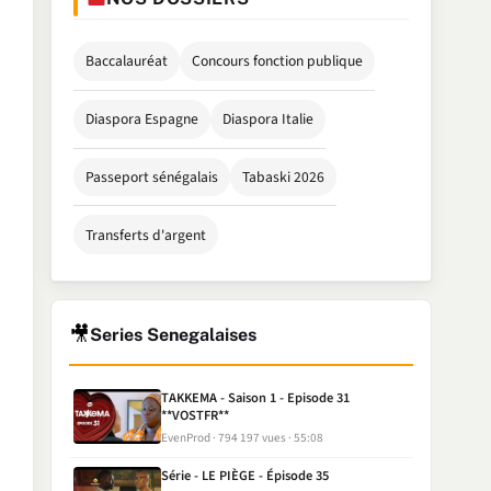
Baccalauréat
Concours fonction publique
Diaspora Espagne
Diaspora Italie
Passeport sénégalais
Tabaski 2026
Transferts d'argent
🎥
Series Senegalaises
TAKKEMA - Saison 1 - Episode 31
**VOSTFR**
EvenProd
794 197 vues
55:08
Série - LE PIÈGE - Épisode 35