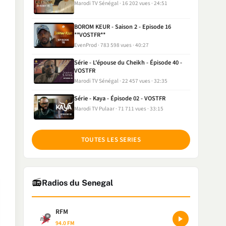
Marodi TV Sénégal
16 202 vues
24:51
BOROM KEUR - Saison 2 - Episode 16
**VOSTFR**
EvenProd
783 598 vues
40:27
Série - L'épouse du Cheikh - Épisode 40 -
VOSTFR
Marodi TV Sénégal
22 457 vues
32:35
Série - Kaya - Épisode 02 - VOSTFR
Marodi TV Pulaar
71 711 vues
33:15
TOUTES LES SERIES
📻
Radios du Senegal
RFM
94.0 FM